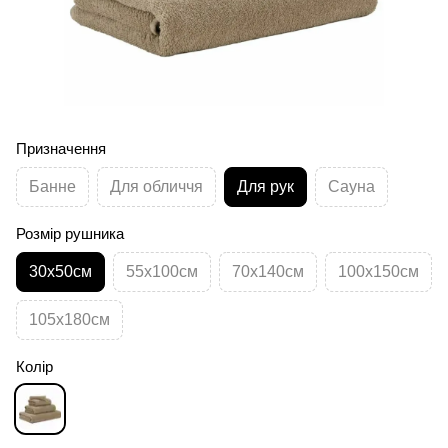
Призначення
Банне
Для обличчя
Для рук
Сауна
Розмір рушника
30х50см
55х100см
70х140см
100х150см
105х180см
Колір