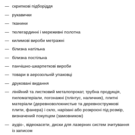
скрипкові підборіддя
рукавички
тканини
тюлегардинні і мереживні полотна
килимові вироби метражні
білизна натільна
білизна постільна
панчішно-шкарпеткові вироби
товари в аерозольній упаковці
друковані видання
лінійний та листковий металопрокат, трубна продукція,
пиломатеріали, погонажні (плінтус, наличник), плитні
матеріали (деревноволокнистые та деревностружкові
плити, фанера) і скло, нарізані або розкроєні під розмір,
визначений покупцем (замовником)
аудіо-, відеокасети, диски для лазерних систем зчитування
із записом