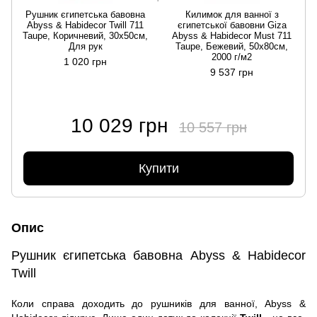
Рушник єгипетська бавовна
Килимок для ванної з
Abyss & Habidecor Twill 711
єгипетської бавовни Giza
Taupe, Коричневий, 30х50см,
Abyss & Habidecor Must 711
Для рук
Taupe, Бежевий, 50х80см,
2000 г/м2
1 020 грн
9 537 грн
10 029 грн
10 557 грн
Купити
Опис
Рушник єгипетська бавовна Abyss & Habidecor
Twill
Коли справа доходить до рушників для ванної, Abyss &