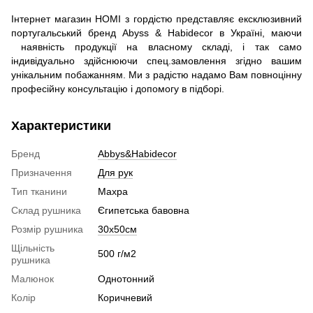
Інтернет магазин HOMI з гордістю представляє ексклюзивний
португальський бренд Abyss & Habidecor в Україні, маючи
наявність продукції на власному складі, і так само
індивідуально здійснюючи спец.замовлення згідно вашим
унікальним побажанням. Ми з радістю надамо Вам повноцінну
професійну консультацію і допомогу в підборі.
Характеристики
Бренд
Abbys&Habidecor
Призначення
Для рук
Тип тканини
Махра
Склад рушника
Єгипетська бавовна
Розмір рушника
30х50см
Щільність
500 г/м2
рушника
Малюнок
Однотонний
Колір
Коричневий