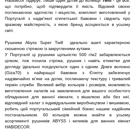
Habidecor лідирує. Лише один дотик до колекції
Twill
- це все,
що потрібно, щоб підтвердити її якість. Відомий своєю
поглинаючою здатністю і міцністю, комплект виготовлений у
Португалії з надм'якої єгипетської бавовни і свідчить про
зразкову майстерність, з якою бренд асоціюється в усьому
світі.
Рушники Abyss Super Twill ідеально зшиті характерною
скошеною стрічкою із закругленими кутами.
У Португалії ці рушники щільністю 500 г/м2 забарвлюються
цілком, тож похила стрічка, рушник і навіть етикетки для
догляду ідеально поєднуються один з одним. Довге волокно
(Giza70) з найкращої бавовни з Єгипту забезпечує
надзвичайно м'яке на дотик, поглинаючу текстуру і тривалий
термін служби. Великий вибір кольорів і розмірів, можливість
виготовлення халатів на замовлення для вашого особистого
обладнання для ванної кімнати, з вішалкою або без неї,
відповідний халат з індивідуальним виробництвом і вишивкою,
робить цей португальський сімейний бізнес нашим надійним
постачальником. 60 кольорів можна знайти в усьому
асортименті рушників ABYSS і килимів для ванних кімнат
HABIDECOR.