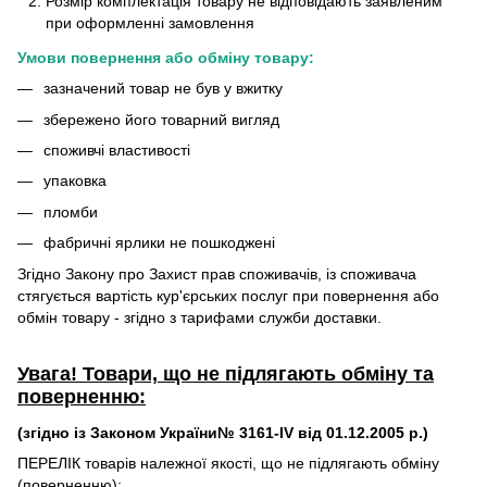
Розмір комплектація товару не відповідають заявленим
при оформленні замовлення
Умови повернення або обміну товару:
зазначений товар не був у вжитку
збережено його товарний вигляд
споживчі властивості
упаковка
пломби
фабричні ярлики не пошкоджені
Згідно Закону про Захист прав споживачів, із споживача
стягується вартість кур'єрських послуг при повернення або
обмін товару - згідно з тарифами служби доставки.
Увага! Товари, що не підлягають обміну та
поверненню:
(згідно із Законом України№ 3161-IV від 01.12.2005 р.)
ПЕРЕЛІК товарів належної якості, що не підлягають обміну
(поверненню):