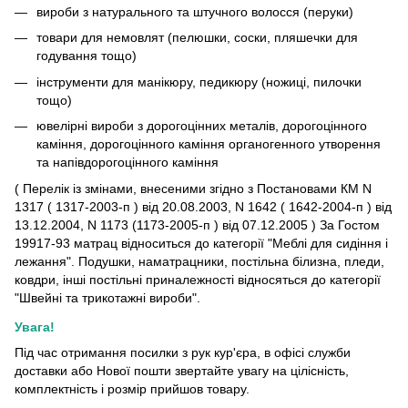
вироби з натурального та штучного волосся (перуки)
товари для немовлят (пелюшки, соски, пляшечки для
годування тощо)
інструменти для манікюру, педикюру (ножиці, пилочки
тощо)
ювелірні вироби з дорогоцінних металів, дорогоцінного
каміння, дорогоцінного каміння органогенного утворення
та напівдорогоцінного каміння
( Перелік із змінами, внесеними згідно з Постановами КМ N
1317 ( 1317-2003-п ) від 20.08.2003, N 1642 ( 1642-2004-п ) від
13.12.2004, N 1173 (1173-2005-п ) від 07.12.2005 ) За Гостом
19917-93 матрац відноситься до категорії "Меблі для сидіння і
лежання". Подушки, наматрацники, постільна білизна, пледи,
ковдри, інші постільні приналежності відносяться до категорії
"Швейні та трикотажні вироби".
Увага!
Під час отримання посилки з рук кур'єра, в офісі служби
доставки або Нової пошти звертайте увагу на цілісність,
комплектність і розмір прийшов товару.