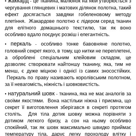
жаккард
це тканина, малюнок на якій утворюється з
•
-
чергування глянцевих і матових ділянок полотна, такий
ефект досягається завдяки гобеленовому методу
плетіння. Жакардове полотно є лідером серед тканин
для елітного домашнього текстилю, так як воно
особливо вдало поєднує розкіш і елегантність.
перкаль
особливо тонке бавовняне полотно,
•
-
головний секрет якого, в тому, що нитки не переплетені,
а оброблені спеціальним клейовим складом, це
дозволяє створювати найтоншу тканину, яка, тим не
менш, є дуже міцною і однієї із самих зносостійких.
Перкаль по праву називають королівським полотном,
за її невагомість, ніжність і шовковистість.
натуральний шовк
тканина, яка не має аналогів за
•
-
своїми якостями. Вона настільки ніжна і приємна, що
секрет її виготовлення зберігався в секреті протягом
століть. Для тіла дотик шовку можна порівняти з
дотиком легкого бризу, а сон на ньому особливо
спокійний, так як шовк максимально швидко приймає
температуру тіла, дарує легку прохолоду влітку і