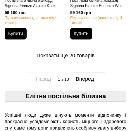
Постільна білизна жаккард
Постільна білизна жаккард
Signoria Firenze Azulejo Khaki,
Signoria Firenze Essenza White,
Євро, 50х70см (2шт),
Євро, 50х70см (2шт),
59 160 грн
59 160 грн
200х220см, 270х290см
200х220см, 270х290см
Під замовлення (доставка від 4
Під замовлення (доставка від 4
тижнів)
тижнів)
Купити
Купити
Показати ще 20 товарів
Назад
Вперед
1
з 13
Елітна постільна білизна
Успішні люди дуже цінують моменти відпочинку і
прекрасно усвідомлюють користь міцного і здорового
сну, саме тому вони приділяють особливу увагу вибору