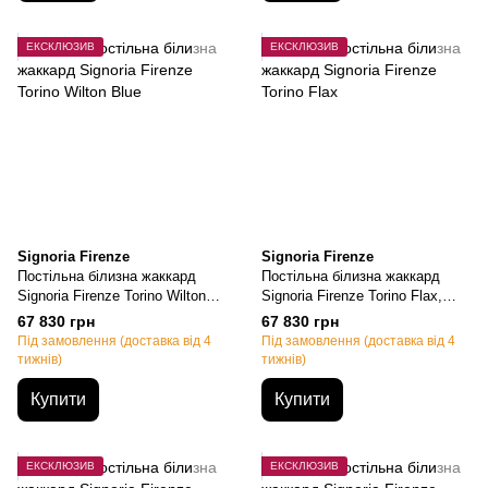
ЕКСКЛЮЗИВ
ЕКСКЛЮЗИВ
Signoria Firenze
Signoria Firenze
Постільна білизна жаккард
Постільна білизна жаккард
Signoria Firenze Torino Wilton
Signoria Firenze Torino Flax,
Blue, Євро, 50х70см (2шт),
Євро, 50х70см (2шт),
67 830 грн
67 830 грн
200х220см, 270х290см
200х220см, 270х290см
Під замовлення (доставка від 4
Під замовлення (доставка від 4
тижнів)
тижнів)
Купити
Купити
ЕКСКЛЮЗИВ
ЕКСКЛЮЗИВ