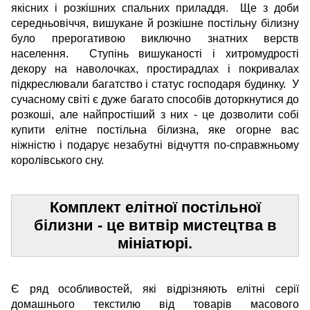
якісних і розкішних спальних приладдя. Ще з доби
середньовіччя, вишукане й розкішне постільну білизну
було прерогативою виключно знатних верств
населення. Ступінь вишуканості і хитромудрості
декору на наволочках, простирадлах і покривалах
підкреслювали багатство і статус господаря будинку. У
сучасному світі є дуже багато способів доторкнутися до
розкоші, але найпростіший з них - це дозволити собі
купити елітне постільна білизна, яке огорне вас
ніжністю і подарує незабутні відчуття по-справжньому
королівського сну.
Комплект елітної постільної
білизни - це витвір мистецтва в
мініатюрі.
Є ряд особливостей, які відрізняють елітні серії
домашнього текстилю від товарів масового