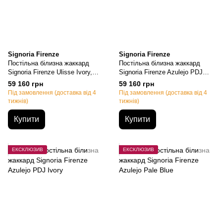
Signoria Firenze
Signoria Firenze
Постільна білизна жаккард
Постільна білизна жаккард
Signoria Firenze Ulisse Ivory,
Signoria Firenze Azulejo PDJ
Євро, 50х70см (2шт),
White, Євро, 50х70см (2шт),
59 160 грн
59 160 грн
200х220см, 270х290см
200х220см, 270х290см
Під замовлення (доставка від 4
Під замовлення (доставка від 4
тижнів)
тижнів)
Купити
Купити
ЕКСКЛЮЗИВ
ЕКСКЛЮЗИВ