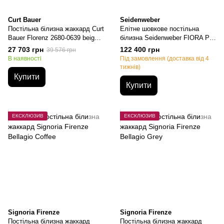
Curt Bauer
Seidenweber
Постільна білизна жаккард Curt
Елітне шовкове постільна
Bauer Florenz 2680-0639 beige,
білизна Seidenweber FIORA P3,
Бежевий, Євро, 50х70см (2шт),
Полуторний, 50х70см (2шт),
27 703 грн
122 400 грн
39 576 грн
200х220 см, 270х290см
140х220см, 160х200см на
В наявності
Під замовлення (доставка від 4
резинке
тижнів)
Купити
Купити
ЕКСКЛЮЗИВ
ЕКСКЛЮЗИВ
Signoria Firenze
Signoria Firenze
Постільна білизна жаккард
Постільна білизна жаккард