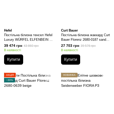
Hefel
Curt Bauer
Постільна білизна тенсел Hefel
Постільна білизна жаккард Curt
Luxury WÜRFEL ELFENBEIN /
Bauer Florenz 2680-0187 sand,
DICE IVORY (7300/010),
Бежевий, Євро, 50х70см (2шт),
39 474 грн
27 703 грн
43 860 грн
39 576 грн
Кремовий, Євро, 50х70см
200х220 см, 270х290см
В наявності
В наявності
(2шт), 200х200см, 180х200см
на резинке
Купити
Купити
АКЦІЯ
НОВИНКА
−30%