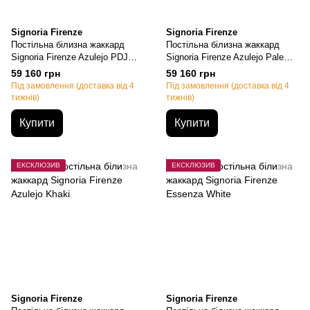
Signoria Firenze
Signoria Firenze
Постільна білизна жаккард
Постільна білизна жаккард
Signoria Firenze Azulejo PDJ
Signoria Firenze Azulejo Pale
Ivory, Євро, 50х70см (2шт),
Blue, Євро, 50х70см (2шт),
59 160 грн
59 160 грн
200х220см, 270х290см
200х220см, 270х290см
Під замовлення (доставка від 4
Під замовлення (доставка від 4
тижнів)
тижнів)
Купити
Купити
ЕКСКЛЮЗИВ
ЕКСКЛЮЗИВ
Signoria Firenze
Signoria Firenze