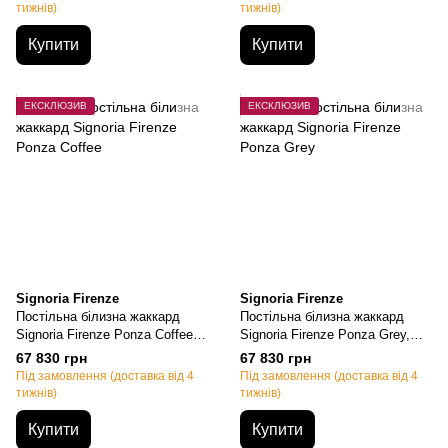
тижнів)
тижнів)
Купити
Купити
ЕКСКЛЮЗИВ
ЕКСКЛЮЗИВ
Signoria Firenze
Signoria Firenze
Постільна білизна жаккард
Постільна білизна жаккард
Signoria Firenze Ponza Coffee,
Signoria Firenze Ponza Grey,
Євро, 50х70см (2шт),
Євро, 50х70см (2шт),
67 830 грн
67 830 грн
200х220см, 270х290см
200х220см, 270х290см
Під замовлення (доставка від 4
Під замовлення (доставка від 4
тижнів)
тижнів)
Купити
Купити