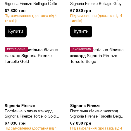
Signoria Firenze Bellagio Coffee,
Signoria Firenze Bellagio Grey,
Євро, 50х70см (2шт),
Євро, 50х70см (2шт),
67 830 грн
67 830 грн
200х220см, 270х290см
200х220см, 270х290см
Під замовлення (доставка від 4
Під замовлення (доставка від 4
тижнів)
тижнів)
Купити
Купити
ЕКСКЛЮЗИВ
ЕКСКЛЮЗИВ
Signoria Firenze
Signoria Firenze
Постільна білизна жаккард
Постільна білизна жаккард
Signoria Firenze Torcello Gold,
Signoria Firenze Torcello Beige,
Євро, 50х70см (2шт),
Євро, 50х70см (2шт),
67 830 грн
67 830 грн
200х220см, 270х290см
200х220см, 270х290см
Під замовлення (доставка від 4
Під замовлення (доставка від 4