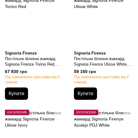
Signoria Firenze
Signoria Firenze
Постільна білизна жаккард
Постільна білизна жаккард
Signoria Firenze Torino Red,
Signoria Firenze Ulisse White,
Євро, 50х70см (2шт),
Євро, 50х70см (2шт),
67 830 грн
59 160 грн
200х220см, 270х290см
200х220см, 270х290см
Під замовлення (доставка від 4
Під замовлення (доставка від 4
тижнів)
тижнів)
Купити
Купити
ЕКСКЛЮЗИВ
ЕКСКЛЮЗИВ