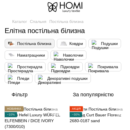
Каталог
Спальня
Постільна білизна
Елітна постільна білизна
Постільна білизна
Ковдри
Подушки
Наматрацники
Наволочки
Простирадла
Підковдри
Покривала
Пледи
Декоративні подушки
Фільтр
За популярністю
НОВИНКА
АКЦІЯ
−10%
−30%