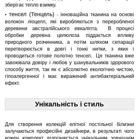
зберігає тепло взимку.
тенсел (Тенцель)
інноваційна тканина на основі
•
-
волокон ліоцелл, які виробляються з переробленої
деревини австралійського евкаліпта. В процесі
обробки деревна целюлоза піддається впливу
природного розчинника, а потім шляхом сепарації
перетворюється в довгі і тонкі нитки, з яких і
проводиться готове полотно тенсел. Ця тканина вже
завоювала довіру і любов у шанувальників здорового
способу життя, так як є абсолютно екологічно чистою,
гіпоалергенної і має виражений антибактеріальний
ефект.
Унікальність і стиль
Для створення колекцій елітної постільної білизни
залучаються професійні дизайнери, в результаті чого
кожен комплект відрізняється унікальним зовнішнім