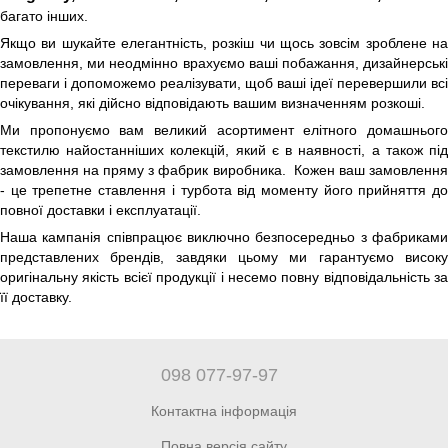
багато інших.
Якщо ви шукайте елегантність, розкіш чи щось зовсім зроблене на
замовлення, ми неодмінно врахуємо ваші побажання, дизайнерські
переваги і допоможемо реалізувати, щоб ваші ідеї перевершили всі
очікування, які дійсно відповідають вашим визначенням розкоші.
Ми пропонуємо вам великий асортимент елітного домашнього
текстилю найостанніших колекцій, який є в наявності, а також під
замовлення на пряму з фабрик виробника. Кожен ваш замовлення
- це трепетне ставлення і турбота від моменту його прийняття до
повної доставки і експлуатації.
Наша кампанія співпрацює виключно безпосередньо з фабриками
представлених брендів, завдяки цьому ми гарантуємо високу
оригінальну якість всієї продукції і несемо повну відповідальність за
її доставку.
098 077-97-97
Контактна інформація
Повна версія сайту