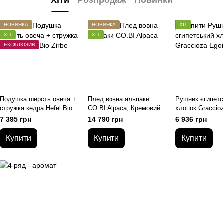
Хіти
Розпродаж
Новинки
НОВИНКА
НОВИНКА
ХІТ
ХІТ
ХІТ
ЕКСКЛЮЗИВ
Подушка шерсть овеча +
Плед вовна альпаки
Рушник єгипетс
стружка кедра Hefel Bio
CO.BI Alpaca, Кремовий,
хлопок Graccioz
Zirbe, 40х60см, 380+100
140х180см
Storm, Темно-сі
7 395 грн
14 790 грн
6 936 грн
грамм
95х150см, Сау
Купити
Купити
Купити