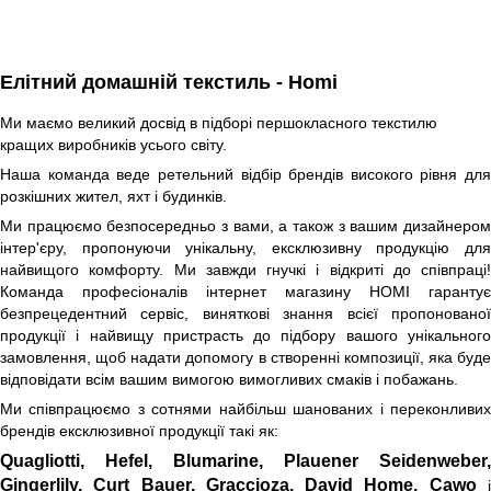
Елітний домашній текстиль - Homi
Ми маємо великий досвід в підборі першокласного текстилю
кращих виробників усього світу.
Наша команда веде ретельний відбір брендів високого рівня для
розкішних жител, яхт і будинків.
Ми працюємо безпосередньо з вами, а також з вашим дизайнером
інтер'єру, пропонуючи унікальну, ексклюзивну продукцію для
найвищого комфорту. Ми завжди гнучкі і відкриті до співпраці!
Команда професіоналів інтернет магазину HOMI гарантує
безпрецедентний сервіс, виняткові знання всієї пропонованої
продукції і найвищу пристрасть до підбору вашого унікального
замовлення, щоб надати допомогу в створенні композиції, яка буде
відповідати всім вашим вимогою вимогливих смаків і побажань.
Ми співпрацюємо з сотнями найбільш шанованих і переконливих
брендів ексклюзивної продукції такі як:
Quagliotti, Hefel, Blumarine,
Plauener
Seidenweber,
Gingerlily, Curt Bauer, Graccioza, David Home, Cawo