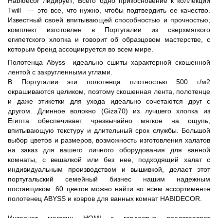
Habidecor лидирует; Всего одно прикосновение к коллекции
Twill — это все, что нужно, чтобы подтвердить ее качество.
Известный своей впитывающей способностью и прочностью,
комплект изготовлен в Португалии из сверхмягкого
египетского хлопка и говорит об образцовом мастерстве, с
которым бренд ассоциируется во всем мире.
Полотенца Abyss идеально сшиты характерной скошенной
лентой с закругленными углами.
В Португалии эти полотенца плотностью 500 г/м2
окрашиваются целиком, поэтому скошенная лента, полотенце
и даже этикетки для ухода идеально сочетаются друг с
другом. Длинное волокно (Giza70) из лучшего хлопка из
Египта обеспечивает чрезвычайно мягкое на ощупь,
впитывающую текстуру и длительный срок службы. Большой
выбор цветов и размеров, возможность изготовления халатов
на заказ для вашего личного оборудования для ванной
комнаты, с вешалкой или без нее, подходящий халат с
индивидуальным производством и вышивкой, делает этот
португальский семейный бизнес нашим надежным
поставщиком. 60 цветов можно найти во всем ассортименте
полотенец ABYSS и ковров для ванных комнат HABIDECOR.
Интернет магазин HOMI с гордостью представляет