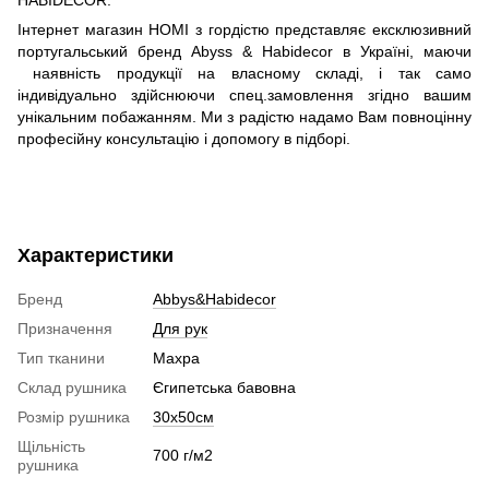
Інтернет магазин HOMI з гордістю представляє ексклюзивний
португальський бренд Abyss & Habidecor в Україні, маючи
наявність продукції на власному складі, і так само
індивідуально здійснюючи спец.замовлення згідно вашим
унікальним побажанням. Ми з радістю надамо Вам повноцінну
професійну консультацію і допомогу в підборі.
Характеристики
Бренд
Abbys&Habidecor
Призначення
Для рук
Тип тканини
Махра
Склад рушника
Єгипетська бавовна
Розмір рушника
30х50см
Щільність
700 г/м2
рушника