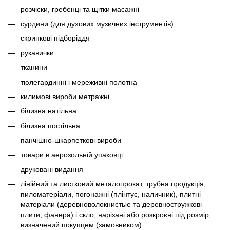
розчіски, гребенці та щітки масажні
сурдини (для духових музичних інструментів)
скрипкові підборіддя
рукавички
тканини
тюлегардинні і мереживні полотна
килимові вироби метражні
білизна натільна
білизна постільна
панчішно-шкарпеткові вироби
товари в аерозольній упаковці
друковані видання
лінійний та листковий металопрокат, трубна продукція,
пиломатеріали, погонажні (плінтус, наличник), плитні
матеріали (деревноволокнистые та деревностружкові
плити, фанера) і скло, нарізані або розкроєні під розмір,
визначений покупцем (замовником)