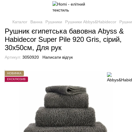
Каталог
Ванна
Рушники
Рушники Abbys&Habidecor
Рушник
Рушник єгипетська бавовна Abyss &
Habidecor Super Pile 920 Gris, сірий,
30х50см, Для рук
Артикул:
3050920
Написати відгук
НОВИНКА
ЕКСКЛЮЗИВ