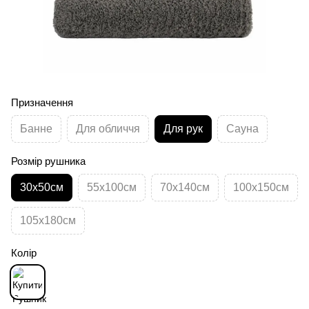
Призначення
Банне
Для обличчя
Для рук
Сауна
Розмір рушника
30х50см
55х100см
70х140см
100х150см
105х180см
Колір