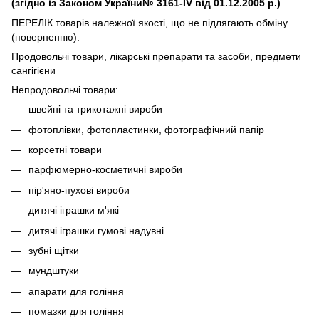
(згідно із Законом України№ 3161-IV від 01.12.2005 р.)
ПЕРЕЛІК товарів належної якості, що не підлягають обміну
(поверненню):
Продовольчі товари, лікарські препарати та засоби, предмети
сангігієни
Непродовольчі товари:
швейні та трикотажні вироби
фотоплівки, фотопластинки, фотографічний папір
корсетні товари
парфюмерно-косметичні вироби
пір'яно-пухові вироби
дитячі іграшки м'які
дитячі іграшки гумові надувні
зубні щітки
мундштуки
апарати для гоління
помазки для гоління