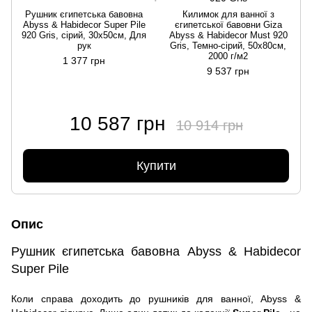
Рушник єгипетська бавовна
Килимок для ванної з
Abyss & Habidecor Super Pile
єгипетської бавовни Giza
920 Gris, сірий, 30х50см, Для
Abyss & Habidecor Must 920
рук
Gris, Темно-сірий, 50х80см,
2000 г/м2
1 377 грн
9 537 грн
10 587 грн
10 914 грн
Купити
Опис
Рушник єгипетська бавовна Abyss & Habidecor
Super Pile
Коли справа доходить до рушників для ванної, Abyss &