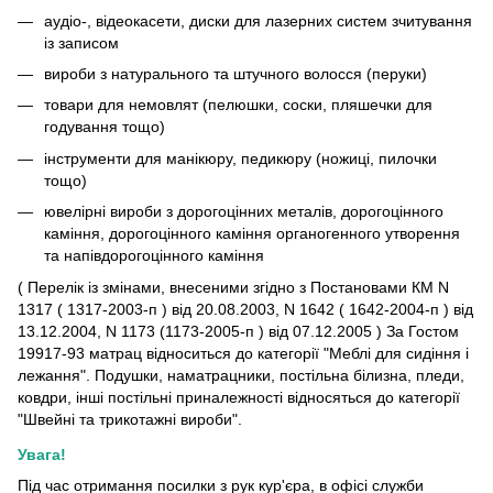
аудіо-, відеокасети, диски для лазерних систем зчитування
із записом
вироби з натурального та штучного волосся (перуки)
товари для немовлят (пелюшки, соски, пляшечки для
годування тощо)
інструменти для манікюру, педикюру (ножиці, пилочки
тощо)
ювелірні вироби з дорогоцінних металів, дорогоцінного
каміння, дорогоцінного каміння органогенного утворення
та напівдорогоцінного каміння
( Перелік із змінами, внесеними згідно з Постановами КМ N
1317 ( 1317-2003-п ) від 20.08.2003, N 1642 ( 1642-2004-п ) від
13.12.2004, N 1173 (1173-2005-п ) від 07.12.2005 ) За Гостом
19917-93 матрац відноситься до категорії "Меблі для сидіння і
лежання". Подушки, наматрацники, постільна білизна, пледи,
ковдри, інші постільні приналежності відносяться до категорії
"Швейні та трикотажні вироби".
Увага!
Під час отримання посилки з рук кур'єра, в офісі служби