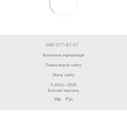
098 077-97-97
Контактна інформація
Повна версія сайту
Мапа сайту
© 2015—2026
Елітний текстиль
Укр
Рус