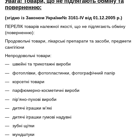
Увага! Товари, що не підлягають обміну та
поверненню:
(згідно із Законом України№ 3161-IV від 01.12.2005 р.)
ПЕРЕЛІК товарів належної якості, що не підлягають обміну
(поверненню):
Продовольчі товари, лікарські препарати та засоби, предмети
сангігієни
Непродовольчі товари:
швейні та трикотажні вироби
фотоплівки, фотопластинки, фотографічний папір
корсетні товари
парфюмерно-косметичні вироби
пір'яно-пухові вироби
дитячі іграшки м'які
дитячі іграшки гумові надувні
зубні щітки
мундштуки