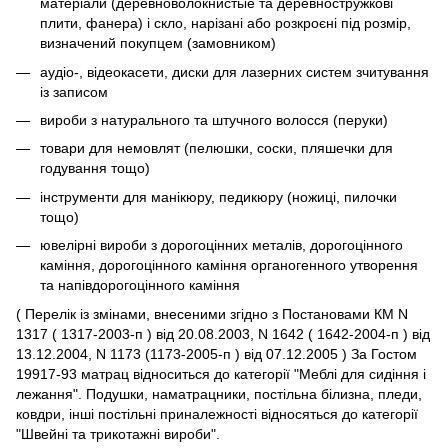
матеріали (деревноволокнистые та деревностружкові
плити, фанера) і скло, нарізані або розкроєні під розмір,
визначений покупцем (замовником)
аудіо-, відеокасети, диски для лазерних систем зчитування
із записом
вироби з натурального та штучного волосся (перуки)
товари для немовлят (пелюшки, соски, пляшечки для
годування тощо)
інструменти для манікюру, педикюру (ножиці, пилочки
тощо)
ювелірні вироби з дорогоцінних металів, дорогоцінного
каміння, дорогоцінного каміння органогенного утворення
та напівдорогоцінного каміння
( Перелік із змінами, внесеними згідно з Постановами КМ N
1317 ( 1317-2003-п ) від 20.08.2003, N 1642 ( 1642-2004-п ) від
13.12.2004, N 1173 (1173-2005-п ) від 07.12.2005 ) За Гостом
19917-93 матрац відноситься до категорії "Меблі для сидіння і
лежання". Подушки, наматрацники, постільна білизна, пледи,
ковдри, інші постільні приналежності відносяться до категорії
"Швейні та трикотажні вироби".