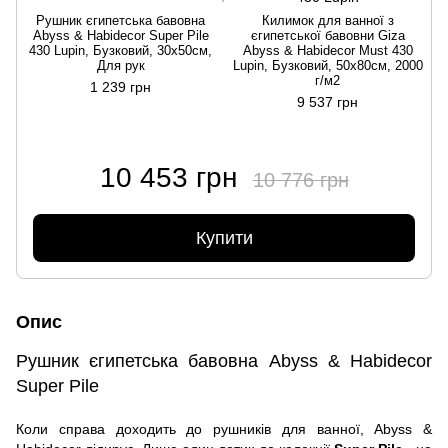
Рушник єгипетська бавовна
Килимок для ванної з
Abyss & Habidecor Super Pile
єгипетської бавовни Giza
430 Lupin, Бузковий, 30х50см,
Abyss & Habidecor Must 430
Для рук
Lupin, Бузковий, 50х80см, 2000
г/м2
1 239 грн
9 537 грн
10 453 грн
10 776 грн
Купити
Опис
Рушник єгипетська бавовна Abyss & Habidecor
Super Pile
Коли справа доходить до рушників для ванної, Abyss &