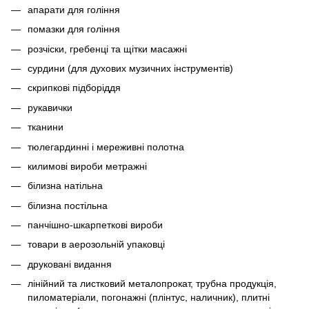
апарати для гоління
помазки для гоління
розчіски, гребенці та щітки масажні
сурдини (для духових музичних інструментів)
скрипкові підборіддя
рукавички
тканини
тюлегардинні і мереживні полотна
килимові вироби метражні
білизна натільна
білизна постільна
панчішно-шкарпеткові вироби
товари в аерозольній упаковці
друковані видання
лінійний та листковий металопрокат, трубна продукція,
пиломатеріали, погонажні (плінтус, наличник), плитні