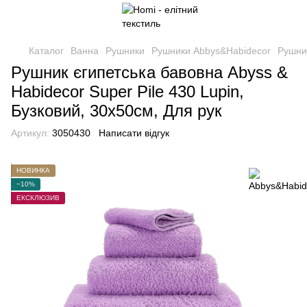
Каталог
Ванна
Рушники
Рушники Abbys&Habidecor
Рушник
Рушник єгипетська бавовна Abyss &
Habidecor Super Pile 430 Lupin,
Бузковий, 30х50см, Для рук
Артикул:
3050430
Написати відгук
НОВИНКА
−10%
ЕКСКЛЮЗИВ