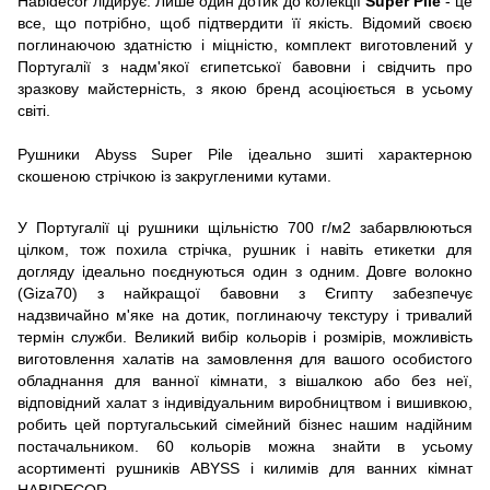
Habidecor лідирує. Лише один дотик до колекції
Super Pile
- це
все, що потрібно, щоб підтвердити її якість. Відомий своєю
поглинаючою здатністю і міцністю, комплект виготовлений у
Португалії з надм'якої єгипетської бавовни і свідчить про
зразкову майстерність, з якою бренд асоціюється в усьому
світі.
Рушники Abyss Super Pile ідеально зшиті характерною
скошеною стрічкою із закругленими кутами.
У Португалії ці рушники щільністю 700 г/м2 забарвлюються
цілком, тож похила стрічка, рушник і навіть етикетки для
догляду ідеально поєднуються один з одним. Довге волокно
(Giza70) з найкращої бавовни з Єгипту забезпечує
надзвичайно м'яке на дотик, поглинаючу текстуру і тривалий
термін служби. Великий вибір кольорів і розмірів, можливість
виготовлення халатів на замовлення для вашого особистого
обладнання для ванної кімнати, з вішалкою або без неї,
відповідний халат з індивідуальним виробництвом і вишивкою,
робить цей португальський сімейний бізнес нашим надійним
постачальником. 60 кольорів можна знайти в усьому
асортименті рушників ABYSS і килимів для ванних кімнат
HABIDECOR.