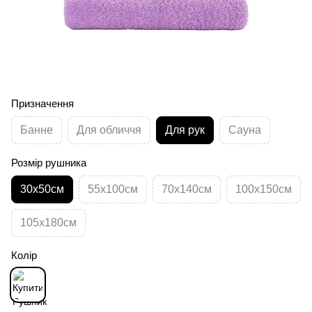
Призначення
Банне
Для обличчя
Для рук
Сауна
Розмір рушника
30х50см
55х100см
70х140см
100х150см
105х180см
Колір