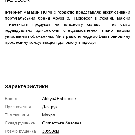
Інтернет магазин HOMI з гордістю представляє ексклюзивний
португальський бренд Abyss & Habidecor в Україні, маючи
наявність продукції на власному складі, і так само
індивідуально здійснюючи спец.замовлення згідно вашим
унікальним побажанням. Ми з радістю надамо Вам повноцінну
професійну консультацію і допомогу в підборі.
Характеристики
Бренд
Abbys&Habidecor
Призначення
Для рук
Тип тканини
Махра
Склад рушника
Єгипетська бавовна
Розмір рушника
30х50см