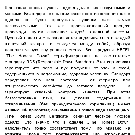
Шашечная стежка пуховых одеял делает их воздушными и
мягкими. Благодаря технологии кассетного исполнения такое
одеяло не будет пропускать пушинки даже самые
незначительные. Так как, производственный процесс
происходит путем сшивание каждой отдельной кассеты.
Пуховый наполнитель заполняется индивидуально в каждый
шашечный квадрат и стыкуется между собой, образуя
дополнительную внутреннюю стенку. Все продукты HEFEL
„The Honest Down“ сертифицированы на соответствие
стандарту RDS (Responsible Down Standard). Этот сертификат
гарантирует, что перо и пух получены от уток и гусей,
содержащихся в надлежащих, здоровых условиях. Стандарт
определяет всю цепь поставок – от фермера или
птицеводческого хозяйства до готового продукта – и
гарантирует сквозной контроль качества. При этом
благосостояние птиц, т.е. условия содержания и
откармливания (без принудительного кормления!) имеет
наивысший приоритет, ощипывание в живом виде запрещено.
„The Honest Down Certificate“ означает, честное пуховое
одеяло. Это значит, что в одеяле „The Honest Down“
наполнитель точно соответствует тому, что указано на
этикетке. Кроме того, подтверждается, что используется