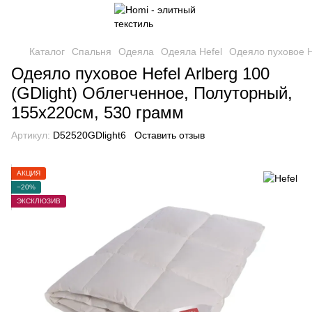
Каталог
Спальня
Одеяла
Одеяла Hefel
Одеяло пуховое H
Одеяло пуховое Hefel Arlberg 100
(GDlight) Облегченное, Полуторный,
155х220см, 530 грамм
Артикул:
D52520GDlight6
Оставить отзыв
АКЦИЯ
−20%
ЭКСКЛЮЗИВ