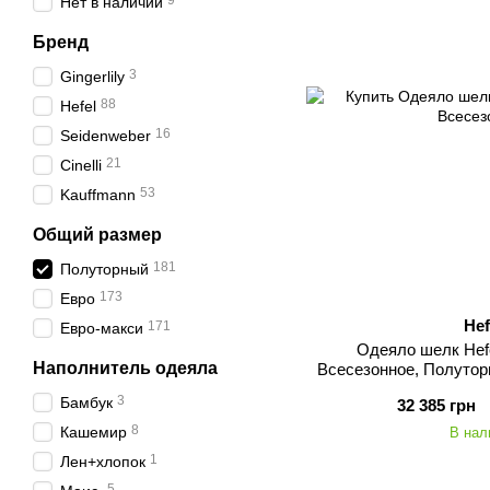
9
Нет в наличии
Бренд
3
Gingerlily
88
Hefel
16
Seidenweber
21
Cinelli
53
Kauffmann
Общий размер
181
Полуторный
173
Евро
Hef
171
Евро-макси
Одеяло шелк Hefe
Наполнитель одеяла
Всесезонное, Полутор
гра
3
Бамбук
32 385 грн
8
Кашемир
В нал
1
Лен+хлопок
5