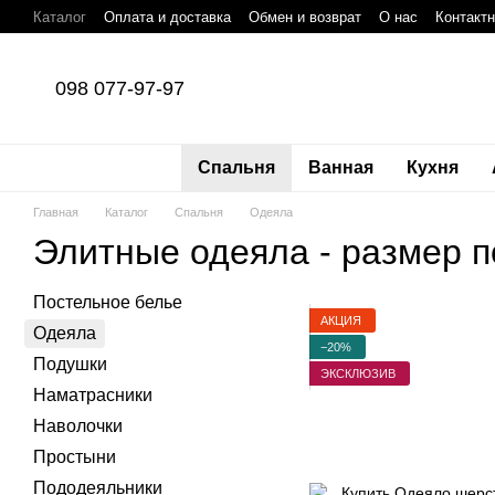
Перейти к основному контенту
Каталог
Оплата и доставка
Обмен и возврат
О нас
Контакт
098 077-97-97
Спальня
Ванная
Кухня
Главная
Каталог
Спальня
Одеяла
Элитные одеяла - размер 
Постельное белье
АКЦИЯ
Одеяла
−20%
Подушки
ЭКСКЛЮЗИВ
Наматрасники
Наволочки
Простыни
Пододеяльники