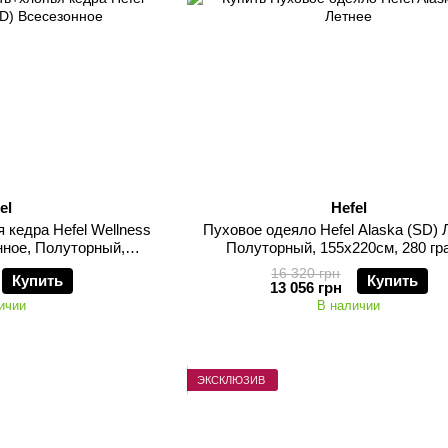
el
Hefel
кедра Hefel Wellness
Пуховое одеяло Hefel Alaska (SD) 
нное, Полуторный,
Полуторный, 155х220см, 280 г
60+200 грамм
16 320 грн
Купить
Купить
13 056 грн
ичии
В наличии
ЭКСКЛЮЗИВ