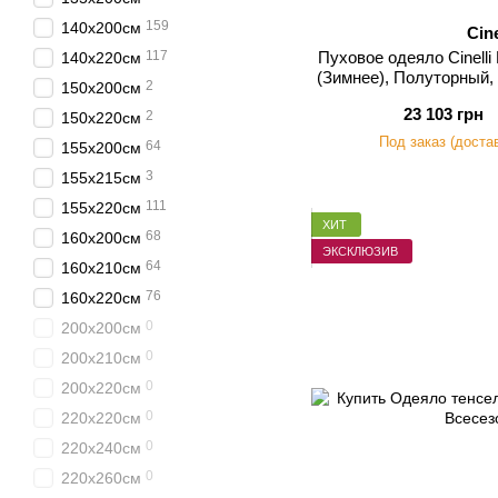
159
140х200см
Cine
117
Пуховое одеяло Cinelli
140х220см
(Зимнее), Полуторный,
2
150х200см
23 103 грн
2
150х220см
Под заказ (доста
64
155х200см
3
155х215см
111
155х220см
ХИТ
68
160х200см
ЭКСКЛЮЗИВ
64
160х210см
76
160х220см
0
200х200см
0
200х210см
0
200х220см
0
220х220см
0
220х240см
0
220х260см