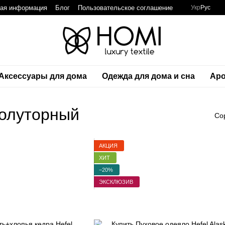
ная информация
Блог
Пользовательское соглашение
Укр
Рус
Аксессуары для дома
Одежда для дома и сна
Аро
полуторный
Со
АКЦИЯ
ХИТ
−20%
ЭКСКЛЮЗИВ