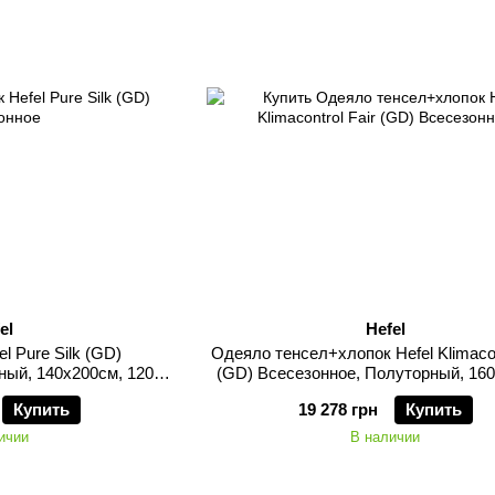
el
Hefel
l Pure Silk (GD)
Одеяло тенсел+хлопок Hefel Klimacon
ный, 140х200см, 1200
(GD) Всесезонное, Полуторный, 16
мм
1370 грамм
Купить
19 278 грн
Купить
ичии
В наличии