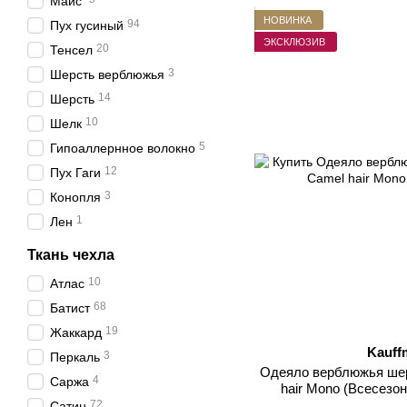
Маис
НОВИНКА
94
Пух гусиный
ЭКСКЛЮЗИВ
20
Тенсел
3
Шерсть верблюжья
14
Шерсть
10
Шелк
5
Гипоаллернное волокно
12
Пух Гаги
3
Конопля
1
Лен
Ткань чехла
10
Атлас
68
Батист
19
Жаккард
Kauff
3
Перкаль
Одеяло верблюжья шер
4
Саржа
hair Mono (Всесезонная), Полуторный,
135х200см, 
72
Сатин