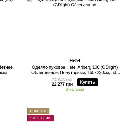
Hefel
Летнее,
Одеяло пуховое Hefel Arlberg 100 (GDlight)
рамм
Облегченное, Полуторный, 155х220см, 530
грамм
27 846 грн
Купить
22 277 грн
В наличии
НОВИНКА
ЭКСКЛЮЗИВ