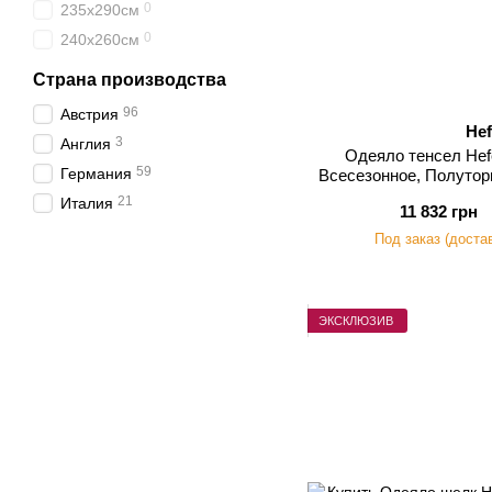
0
235х290см
0
240х260см
Страна производства
96
Австрия
Hef
3
Англия
Одеяло тенсел Hefe
59
Германия
Всесезонное, Полутор
гра
21
Италия
11 832 грн
Под заказ (доста
ЭКСКЛЮЗИВ