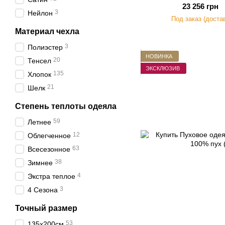
23 256 грн
3
Нейлон
Под заказ (доста
Материал чехла
3
Полиэстер
НОВИНКА
20
Тенсел
ЭКСКЛЮЗИВ
135
Хлопок
21
Шелк
Степень теплоты одеяла
59
Летнее
12
Облегченное
63
Всесезонное
38
Зимнее
4
Экстра теплое
3
4 Сезона
Точный размер
53
135х200см