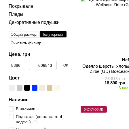
Покрывала
Пледы
Декоративные подушки
Общий размер:
Полуторный
Очистить фильтр
Цена, грн
Hef
От Цена, грн
До Цена, грн
OK
Одеяло шерсть+хлопья 
Zirbe (GD) Всесезо
160х220см, 12
Цвет
23 613 грн
18 890 грн
В нал
Наличие
5
В наличии
ЭКСКЛЮЗИВ
Под заказ (доставка от 4
171
недель)