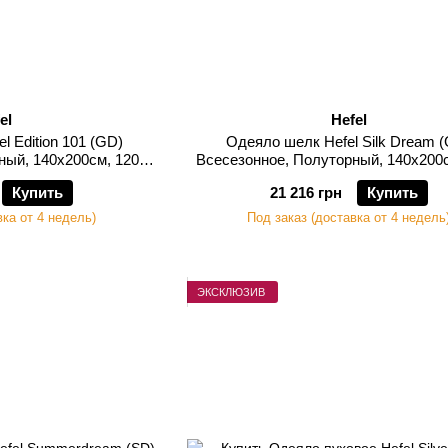
el
Hefel
l Edition 101 (GD)
Одеяло шелк Hefel Silk Dream 
ный, 140х200см, 1200
Всесезонное, Полуторный, 140х200
мм
грамм
Купить
21 216 грн
Купить
вка от 4 недель)
Под заказ (доставка от 4 недель
ЭКСКЛЮЗИВ