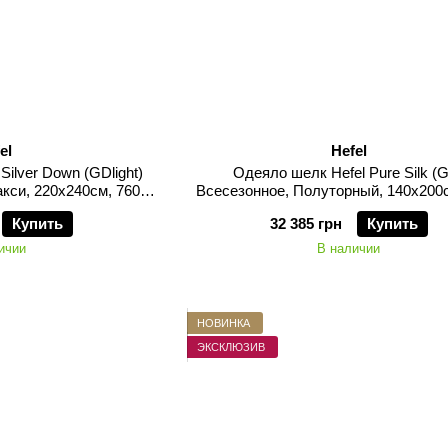
el
Hefel
Silver Down (GDlight)
Одеяло шелк Hefel Pure Silk (
кси, 220х240см, 760
Всесезонное, Полуторный, 140х200
мм
грамм
Купить
32 385 грн
Купить
ичии
В наличии
НОВИНКА
ЭКСКЛЮЗИВ