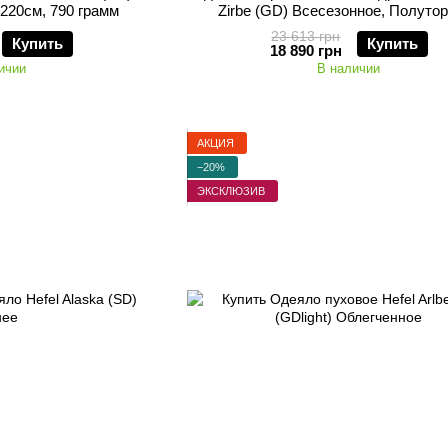
х220см, 790 грамм
Zirbe (GD) Всесезонное, Полуто
160х220см, 1260+200 грамм
23 613 грн
Купить
Купить
18 890 грн
ичии
В наличии
АКЦИЯ
−20%
ЭКСКЛЮЗИВ