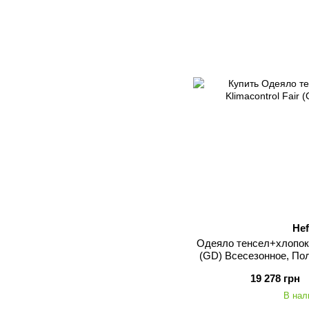
Hef
Одеяло тенсел+хлопок H
(GD) Всесезонное, По
1370 
19 278 грн
В нал