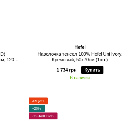
Hefel
GD)
Наволочка тенсел 100% Hefel Uni Ivory,
см, 1200
Кремовый, 50х70см (1шт.)
1 734 грн
Купить
В наличии
АКЦИЯ
−20%
ЭКСКЛЮЗИВ