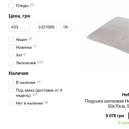
10
Пледы
Цена, грн
От Цена, грн
До Цена, грн
OK
20
Акция
77
Новинка
8
Хит
168
Эксклюзив
Наличие
18
В наличии
Под заказ (доставка от 4
Hef
197
недель)
Подушка шелковая Hef
36
Нет в наличии
50х70см, 
9 078 грн
В нал