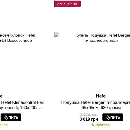
ЭКСКЛЮЗИВ
el
Hefel
efel Klimacontrol Fair
Подушка Hefel Bergen гипоаллерг
луторный, 160х200см,
65х65см, 630 грамм
грамм
3 774 грн
Купить
Купить
3 019 грн
ичии
В наличии