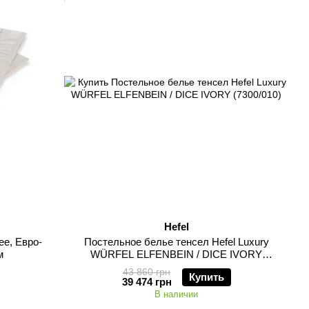
Hefel
ее, Евро-
Постельное белье тенсел Hefel Luxury
м
WÜRFEL ELFENBEIN / DICE IVORY
(7300/010), Кремовый, Евро, 50х70см (2шт),
43 860 грн
Купить
200х200см, 180х200см на резинке
39 474 грн
В наличии