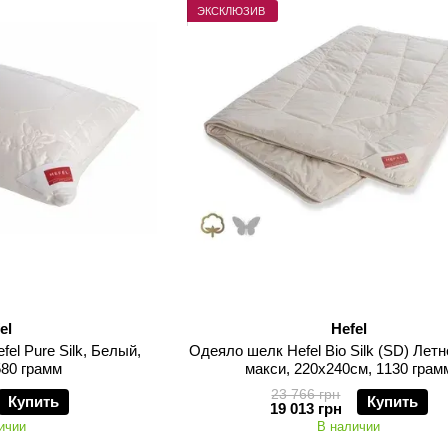
ЭКСКЛЮЗИВ
el
Hefel
el Pure Silk, Белый,
Одеяло шелк Hefel Bio Silk (SD) Летн
580 грамм
макси, 220х240см, 1130 грам
23 766 грн
Купить
Купить
19 013 грн
ичии
В наличии