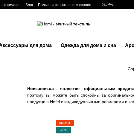
Укр
Рус
 информация
Блог
Пользовательское соглашение
Аксессуары для дома
Одежда для дома и сна
Аро
Со
Homi.com.ua - является официальным предста
поэтому вы можете быть спокойны за оригинальнос
продукцию Hefel с индивидуальными размерами и ко
АКЦИЯ
−20%