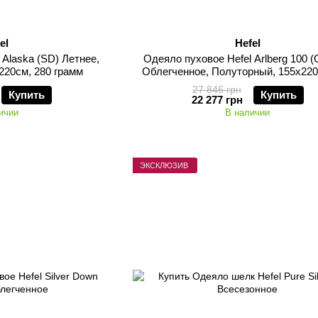
el
Hefel
 Alaska (SD) Летнее,
Одеяло пуховое Hefel Arlberg 100 (G
220см, 280 грамм
Облегченное, Полуторный, 155х220
грамм
27 846 грн
Купить
Купить
22 277 грн
ичии
В наличии
ЭКСКЛЮЗИВ