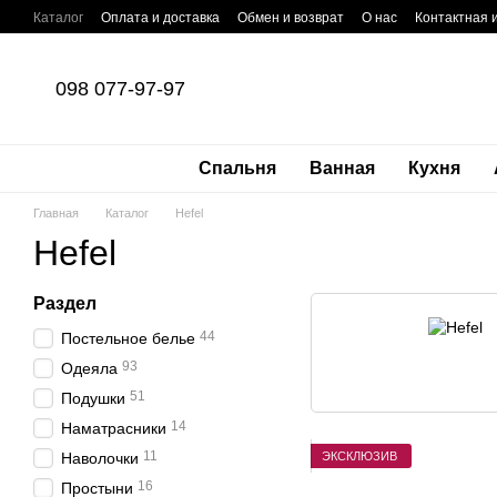
Перейти к основному контенту
Каталог
Оплата и доставка
Обмен и возврат
О нас
Контактная
098 077-97-97
Спальня
Ванная
Кухня
Главная
Каталог
Hefel
Hefel
Раздел
44
Постельное белье
93
Одеяла
51
Подушки
14
Наматрасники
11
ЭКСКЛЮЗИВ
Наволочки
16
Простыни