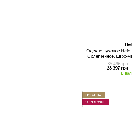
Hef
Одеяло пуховое Hefel 
Облегченное, Евро-ма
гра
35 496 грн
28 397 грн
В нал
НОВИНКА
ЭКСКЛЮЗИВ