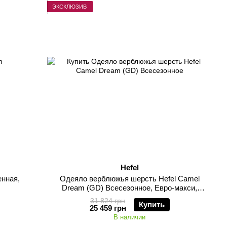
ЭКСКЛЮЗИВ
Hefel
енная,
Одеяло верблюжья шерсть Hefel Camеl
Dream (GD) Всесезонное, Евро-макси,
220х240см, 1900 грамм
31 824 грн
Купить
25 459 грн
В наличии