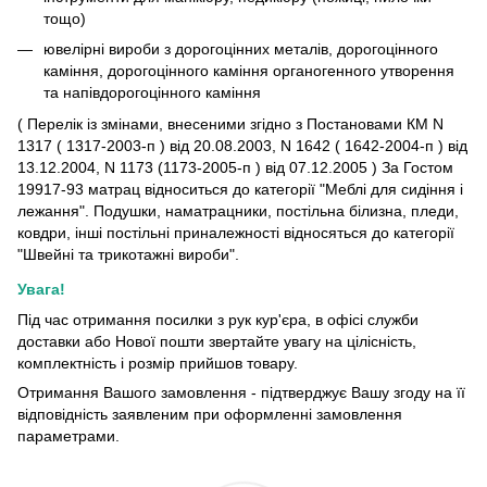
тощо)
ювелірні вироби з дорогоцінних металів, дорогоцінного
каміння, дорогоцінного каміння органогенного утворення
та напівдорогоцінного каміння
( Перелік із змінами, внесеними згідно з Постановами КМ N
1317 ( 1317-2003-п ) від 20.08.2003, N 1642 ( 1642-2004-п ) від
13.12.2004, N 1173 (1173-2005-п ) від 07.12.2005 ) За Гостом
19917-93 матрац відноситься до категорії "Меблі для сидіння і
лежання". Подушки, наматрацники, постільна білизна, пледи,
ковдри, інші постільні приналежності відносяться до категорії
"Швейні та трикотажні вироби".
Увага!
Під час отримання посилки з рук кур'єра, в офісі служби
доставки або Нової пошти звертайте увагу на цілісність,
комплектність і розмір прийшов товару.
Отримання Вашого замовлення - підтверджує Вашу згоду на її
відповідність заявленим при оформленні замовлення
параметрами.