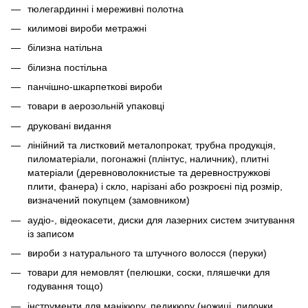
тюлегардинні і мереживні полотна
килимові вироби метражні
білизна натільна
білизна постільна
панчішно-шкарпеткові вироби
товари в аерозольній упаковці
друковані видання
лінійний та листковий металопрокат, трубна продукція,
пиломатеріали, погонажні (плінтус, наличник), плитні
матеріали (деревноволокнистые та деревностружкові
плити, фанера) і скло, нарізані або розкроєні під розмір,
визначений покупцем (замовником)
аудіо-, відеокасети, диски для лазерних систем зчитування
із записом
вироби з натурального та штучного волосся (перуки)
товари для немовлят (пелюшки, соски, пляшечки для
годування тощо)
інструменти для манікюру, педикюру (ножиці, пилочки