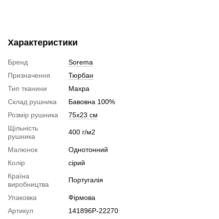
Характеристики
Бренд
Sorema
Призначення
Тюрбан
Тип тканини
Махра
Склад рушника
Бавовна 100%
Розмір рушника
75х23 см
Щільність
400 г/м2
рушника
Малюнок
Однотонний
Колір
сірий
Країна
Португалія
виробництва
Упаковка
Фірмова
Артикул
141896P-22270