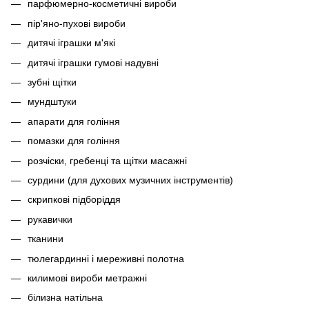
парфюмерно-косметичні вироби
пір'яно-пухові вироби
дитячі іграшки м'які
дитячі іграшки гумові надувні
зубні щітки
мундштуки
апарати для гоління
помазки для гоління
розчіски, гребенці та щітки масажні
сурдини (для духових музичних інструментів)
скрипкові підборіддя
рукавички
тканини
тюлегардинні і мереживні полотна
килимові вироби метражні
білизна натільна