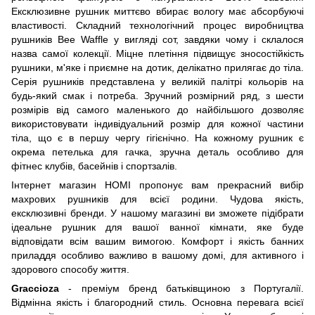
Ексклюзивне рушник миттєво вбирає вологу має абсорбуючі
властивості. Складний технологічний процес виробництва
рушників Bee Waffle у вигляді сот, завдяки чому і склалося
назва самої колекції. Міцне плетіння підвищує зносостійкість
рушники, м'яке і приємне на дотик, делікатно прилягає до тіла.
Серія рушників представлена ​​у великій палітрі кольорів на
будь-який смак і потреба. Зручний розмірний ряд, з шести
розмірів від самого маленького до найбільшого дозволяє
використовувати індивідуальний розмір для кожної частини
тіла, що є в першу чергу гігієнічно. На кожному рушник є
окрема петелька для гачка, зручна деталь особливо для
фітнес клубів, басейнів і спортзалів.
Інтернет магазин HOMI пропонує вам прекрасний вибір
махрових рушників для всієї родини. Чудова якість,
ексклюзивні бренди. У нашому магазині ви зможете підібрати
ідеальне рушник для вашої ванної кімнати, яке буде
відповідати всім вашим вимогою. Комфорт і якість банних
приладдя особливо важливо в вашому домі, для активного і
здорового способу життя.
Graccioza
- преміум бренд батьківщиною з Португалії.
Відмінна якість і благородний стиль. Основна перевага всієї