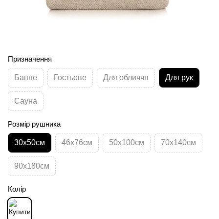
Призначення
Банне
Гостьове
Для обличчя
Для рук
Сауна
Розмір рушника
30х50см
46х76см
50х100см
70х140см
90х180см
Колір