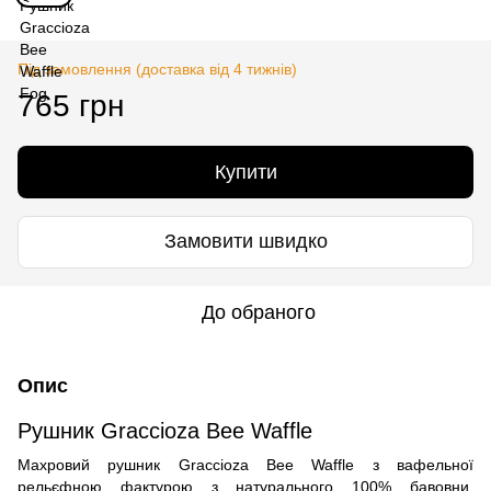
Під замовлення (доставка від 4 тижнів)
765 грн
Купити
Замовити швидко
До обраного
Опис
Рушник Graccioza Bee Waffle
Махровий рушник Graccioza Bee Waffle з вафельної
рельєфною фактурою з натурального 100% бавовни.