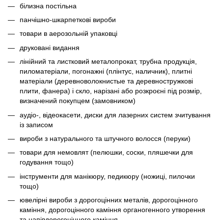
білизна постільна
панчішно-шкарпеткові вироби
товари в аерозольній упаковці
друковані видання
лінійний та листковий металопрокат, трубна продукція,
пиломатеріали, погонажні (плінтус, наличник), плитні
матеріали (деревноволокнистые та деревностружкові
плити, фанера) і скло, нарізані або розкроєні під розмір,
визначений покупцем (замовником)
аудіо-, відеокасети, диски для лазерних систем зчитування
із записом
вироби з натурального та штучного волосся (перуки)
товари для немовлят (пелюшки, соски, пляшечки для
годування тощо)
інструменти для манікюру, педикюру (ножиці, пилочки
тощо)
ювелірні вироби з дорогоцінних металів, дорогоцінного
каміння, дорогоцінного каміння органогенного утворення
та напівдорогоцінного каміння