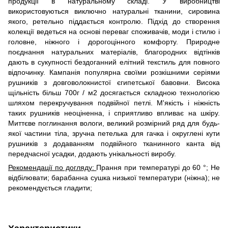
продукції в натуральному складі. У виробництві
використовуються виключно натуральні тканини, сировина
якого, ретельно піддається контролю. Підхід до створення
колекції ведеться на основі переваг споживачів, моди і стилю і
головне, ніжного і дорогоцінного комфорту. Природне
поєднання натуральних матеріалів, благородних відтінків
дають в сукупності бездоганний елітний текстиль для повного
відпочинку. Кампанія популярна своїми розкішними серіями
рушників з довговолокнистої єгипетської бавовни. Висока
щільність більш 700г / м2 досягається складною технологією
шляхом перекручування подвійної петлі. М'якість і ніжність
таких рушників неоціненна, і сприятливо впливає на шкіру.
Миттєве поглинання вологи, великий розмірний ряд для будь-
якої частини тіла, зручна петелька для гачка і округлені кути
рушників з додаванням подвійного тканинного канта від
передчасної усадки, додають унікальності виробу.
Рекомендації по догляду:
Прання при температурі до 60 °; Не
відбілювати; барабанна сушка низької температури (ніжна); не
рекомендується гладити;