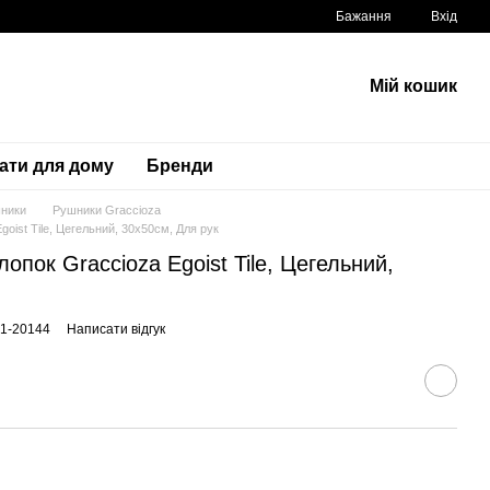
Бажання
Вхід
Мій кошик
ати для дому
Бренди
ники
Рушники Graccioza
oist Tile, Цегельний, 30х50см, Для рук
опок Graccioza Egoist Tile, Цегельний,
61-20144
Написати відгук