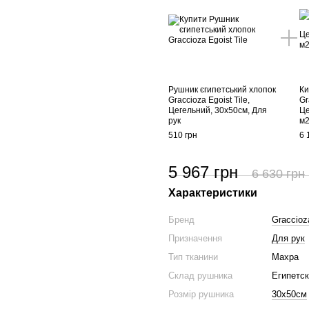
Рушник єгипетський хлопок
Ки
Graccioza Egoist Tile,
Gr
Цегельний, 30х50см, Для
Це
рук
м
510 грн
6 
5 967 грн
6 630 грн
Характеристики
Бренд
Graccioz
Призначення
Для рук
Тип тканини
Махра
Склад рушника
Египетс
Розмір рушника
30х50см