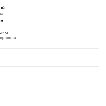
ний
ий
ія
-20144
ернення