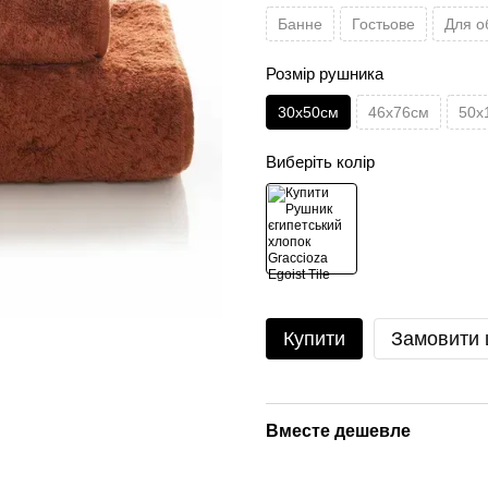
Банне
Гостьове
Для о
Розмір рушника
30х50см
46х76см
50х
Виберіть колір
Купити
Замовити
Вместе дешевле