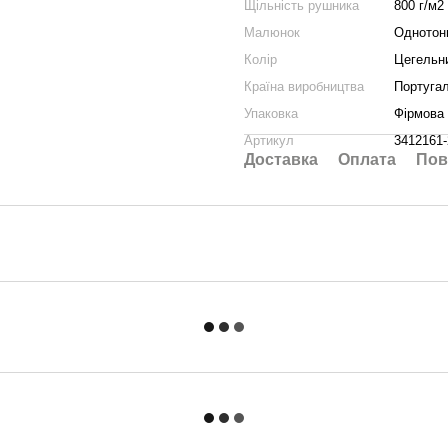
Щільність рушника
800 г/м2
Малюнок
Однотон
Колір
Цегельн
Країна виробництва
Португал
Упаковка
Фірмова
Артикул
3412161
Доставка
Оплата
Пов