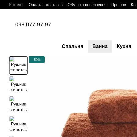
Перейти до основного контенту
Каталог
Оплата і доставка
Обмін та повернення
Про нас
Кон
098 077-97-97
Спальня
Ванна
Кухня
−50%