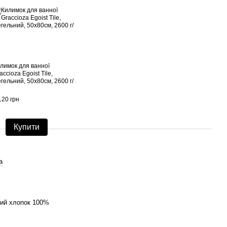
лимок для ванної
accioza Egoist Tile,
гельний, 50х80см, 2600 г/
2
120 грн
Купити
a
кий хлопок 100%