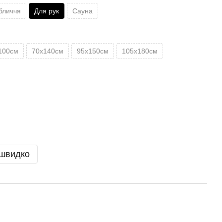
бличчя
Для рук
Сауна
100см
70х140см
95х150см
105х180см
 швидко