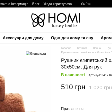
тактна інформація
Блог
Угода користувача
Укр
Рус
Аксесуари для дому
Одяг для дому та сну
Аром
Головна
Каталог
Ванна
Руш
Рушник єгипетський хлопок Graccioza Eg
Рушник єгипетський хл
30х50см, Для рук
В наявності
Артикул: 34121
510 грн
1 020 грн
Призначення