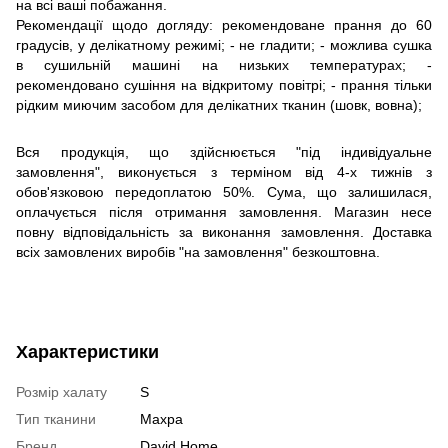
на всі ваші побажання.
Рекомендації щодо догляду: рекомендоване прання до 60
градусів, у делікатному режимі; - не гладити; - можлива сушка
в сушильній машині на низьких температурах; -
рекомендовано сушіння на відкритому повітрі; - прання тільки
рідким миючим засобом для делікатних тканин (шовк, вовна);
Вся продукція, що здійснюється "під індивідуальне
замовлення", виконується з терміном від 4-х тижнів з
обов'язковою передоплатою 50%. Сума, що залишилася,
оплачується після отримання замовлення. Магазин несе
повну відповідальність за виконання замовлення. Доставка
всіх замовлених виробів "на замовлення" безкоштовна.
Характеристики
Розмір халату
S
Тип тканини
Махра
Бренд
David Home