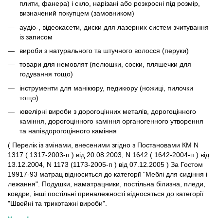
плити, фанера) і скло, нарізані або розкроєні під розмір,
визначений покупцем (замовником)
аудіо-, відеокасети, диски для лазерних систем зчитування
із записом
вироби з натурального та штучного волосся (перуки)
товари для немовлят (пелюшки, соски, пляшечки для
годування тощо)
інструменти для манікюру, педикюру (ножиці, пилочки
тощо)
ювелірні вироби з дорогоцінних металів, дорогоцінного
каміння, дорогоцінного каміння органогенного утворення
та напівдорогоцінного каміння
( Перелік із змінами, внесеними згідно з Постановами КМ N
1317 ( 1317-2003-п ) від 20.08.2003, N 1642 ( 1642-2004-п ) від
13.12.2004, N 1173 (1173-2005-п ) від 07.12.2005 ) За Гостом
19917-93 матрац відноситься до категорії "Меблі для сидіння і
лежання". Подушки, наматрацники, постільна білизна, пледи,
ковдри, інші постільні приналежності відносяться до категорії
"Швейні та трикотажні вироби".