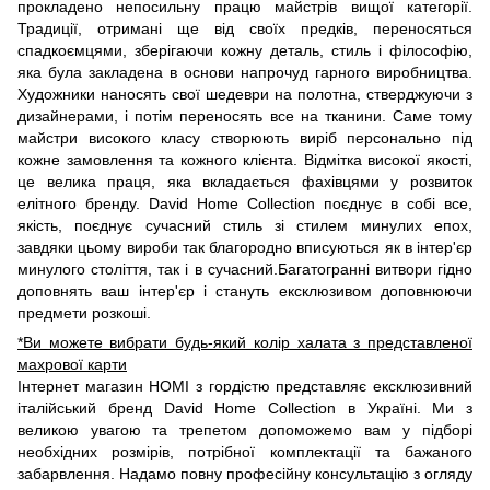
прокладено непосильну працю майстрів вищої категорії.
Традиції, отримані ще від своїх предків, переносяться
спадкоємцями, зберігаючи кожну деталь, стиль і філософію,
яка була закладена в основи напрочуд гарного виробництва.
Художники наносять свої шедеври на полотна, стверджуючи з
дизайнерами, і потім переносять все на тканини. Саме тому
майстри високого класу створюють виріб персонально під
кожне замовлення та кожного клієнта. Відмітка високої якості,
це велика праця, яка вкладається фахівцями у розвиток
елітного бренду. David Home Collection поєднує в собі все,
якість, поєднує сучасний стиль зі стилем минулих епох,
завдяки цьому вироби так благородно вписуються як в інтер'єр
минулого століття, так і в сучасний.Багатогранні витвори гідно
доповнять ваш інтер'єр і стануть ексклюзивом доповнюючи
предмети розкоші.
*Ви можете вибрати будь-який колір халата з представленої
махрової карти
Інтернет магазин HOMI з гордістю представляє ексклюзивний
італійський бренд David Home Collection в Україні. Ми з
великою увагою та трепетом допоможемо вам у підборі
необхідних розмірів, потрібної комплектації та бажаного
забарвлення. Надамо повну професійну консультацію з огляду