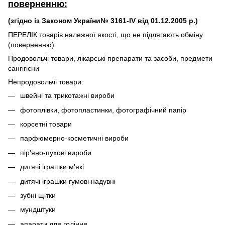
поверненню:
(згідно із Законом України№ 3161-IV від 01.12.2005 р.)
ПЕРЕЛІК товарів належної якості, що не підлягають обміну
(поверненню):
Продовольчі товари, лікарські препарати та засоби, предмети
сангігієни
Непродовольчі товари:
швейні та трикотажні вироби
фотоплівки, фотопластинки, фотографічний папір
корсетні товари
парфюмерно-косметичні вироби
пір'яно-пухові вироби
дитячі іграшки м'які
дитячі іграшки гумові надувні
зубні щітки
мундштуки
апарати для гоління