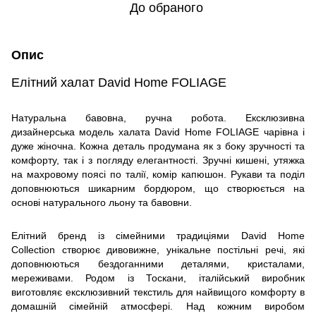
До обраного
Опис
Елітний халат David Home FOLIAGE
Натуральна бавовна, ручна робота. Ексклюзивна
дизайнерська модель халата David Home FOLIAGE чарівна і
дуже жіночна. Кожна деталь продумана як з боку зручності та
комфорту, так і з погляду елегантності. Зручні кишені, утяжка
на махровому поясі по талії, комір капюшон. Рукави та поділ
доповнюються шикарним бордюром, що створюється на
основі натурального льону та бавовни.
Елітний бренд із сімейними традиціями David Home
Collection створює дивовижне, унікальне постільні речі, які
доповнюються бездоганними деталями, кристалами,
мереживами. Родом із Тоскани, італійський виробник
виготовляє ексклюзивний текстиль для найвищого комфорту в
домашній сімейній атмосфері. Над кожним виробом