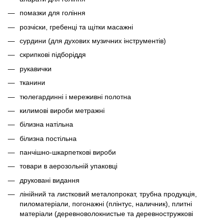
помазки для гоління
розчіски, гребенці та щітки масажні
сурдини (для духових музичних інструментів)
скрипкові підборіддя
рукавички
тканини
тюлегардинні і мереживні полотна
килимові вироби метражні
білизна натільна
білизна постільна
панчішно-шкарпеткові вироби
товари в аерозольній упаковці
друковані видання
лінійний та листковий металопрокат, трубна продукція,
пиломатеріали, погонажні (плінтус, наличник), плитні
матеріали (деревноволокнистые та деревностружкові