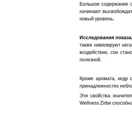
Большое содержание 
начинают высвобождать
новый уровень.
Исследования показа
также нивелируют нег
воздействие, сон стан
полезной.
Кроме аромата, кедр 
принадлежностях небла
Эти свойства значите
Wellness Zirbe способн