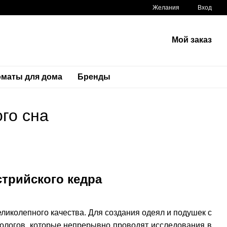
Желания
Вход
Мой заказ
маты для дома
Бренды
ого сна
встрийского кедра
иколепного качества. Для создания одеял и подушек с
нологов, которые непрерывно проводят исследования в