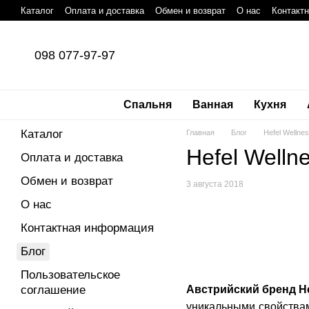
Перейти к основному контенту
Каталог
Оплата и доставка
Обмен и возврат
О нас
Контакт
098 077-97-97
Спальня
Ванная
Кухня
Каталог
Главная
Блог
Hefel Wellne
Hefel Welln
Оплата и доставка
Обмен и возврат
3 августа 2018
О нас
Контактная информация
Блог
Пользовательское
Австрийский бренд He
соглашение
уникальными свойствам