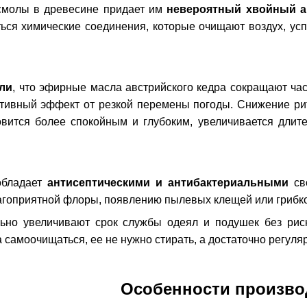
смолы в древесине придает им
невероятный хвойный а
ся химические соединения, которые очищают воздух, усп
ли
, что эфирные масла австрийского кедра сокращают ча
ативный эффект от резкой перемены погоды. Снижение р
овится более спокойным и глубоким, увеличивается длит
обладает
антисептическими и антибактериальными
сво
гоприятной флоры, появлению пылевых клещей или грибк
льно увеличивают срок службы одеял и подушек без риск
а самоочищаться, ее не нужно стирать, а достаточно регуля
Особенности произво