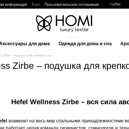
ная информация
Блог
Пользовательское соглашение
Укр
Рус
Аксессуары для дома
Одежда для дома и сна
Аро
ss Zirbe – подушка для крепкого сна
ess Zirbe – подушка для крепк
Hefel Wellness Zirbe – вся сила а
fel
знаменит на весь мир спальными принадлежностями вел
и работает целая команда гигиенистов, сомнологов и тех