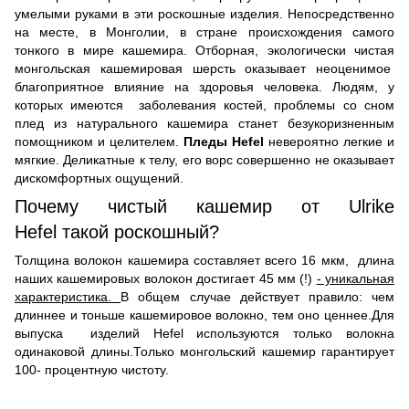
умелыми руками в эти роскошные изделия. Непосредственно
на месте, в Монголии, в стране происхождения самого
тонкого в мире кашемира. Отборная, экологически чистая
монгольская кашемировая шерсть оказывает неоценимое
благоприятное влияние на здоровья человека. Людям, у
которых имеются заболевания костей, проблемы со сном
плед из натурального кашемира станет безукоризненным
помощником и целителем.
Пледы Hefel
невероятно легкие и
мягкие. Деликатные к телу, его ворс совершенно не оказывает
дискомфортных ощущений.
Почему чистый кашемир от Ulrike
Hefel такой роскошный?
Толщина волокон кашемира составляет всего 16 мкм, длина
наших кашемировых волокон достигает 45 мм (!)
- уникальная
характеристика.
В общем случае действует правило: чем
длиннее и тоньше кашемировое волокно, тем оно ценнее.Для
выпуска изделий Hefel используются только волокна
одинаковой длины.Только монгольский кашемир гарантирует
100- процентную чистоту.