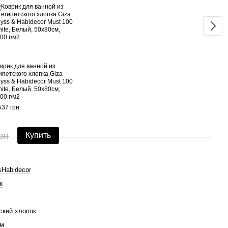
врик для ванной из
Поло
ипетского хлопка Giza
хлоп
yss & Habidecor Must 100
Twill
ite, Белый, 50х80см,
30х5
00 г/м2
1 020
537 грн
10
рн
Купить
Habidecor
к
ский хлопок
см