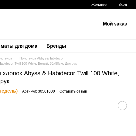
Желания
Вход
Мой заказ
маты для дома
Бренды
лотенца
Полотенца Abbys&Habidecor
bidecor Twill 100 White, Белый, 30х50см, Для рук
хлопок Abyss & Habidecor Twill 100 White,
 рук
 недель)
Артикул: 30501000
Оставить отзыв