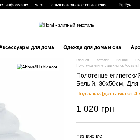
ная информация
Блог
Пользовательское соглашение
Укр
Рус
Аксессуары для дома
Одежда для дома и сна
Аро
Главная
Каталог
Ванная
По
Полотенце египетский хлопок Abyss & Ha
Полотенце египетский 
Белый, 30х50см, Для
Под заказ (доставка от 4
1 020 грн
Назначение