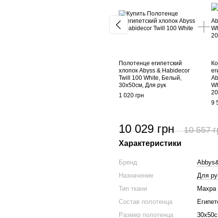
Полотенце египетский
Ко
хлопок Abyss & Habidecor
ег
Twill 100 White, Белый,
Ab
30х50см, Для рук
Wh
20
1 020 грн
9 
10 029 грн
10 557 г
Характеристики
Бренд
Abbys&
Назначение
Для ру
Тип ткани
Махра
Состав полотенца
Египет
Размер полотенца
30х50