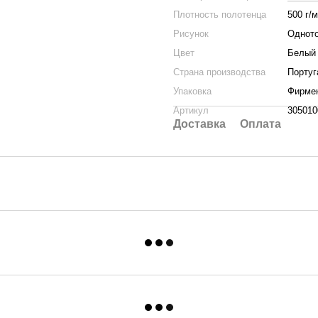
Плотность полотенца
500 г/
Рисунок
Однот
Цвет
Белый
Страна производства
Португ
Упаковка
Фирме
Артикул
305010
Доставка
Оплата