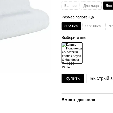
Банное
Для лица
Для 
Размер полотенца
30х50см
55х100см
70
Выберите цвет
Купить
Быстрый з
Вместе дешевле