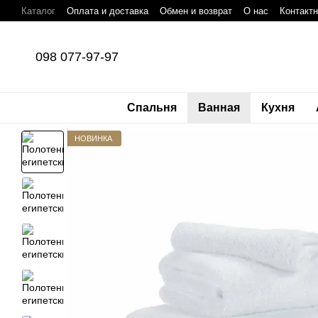
Перейти к основному контенту
Каталог
Оплата и доставка
Обмен и возврат
О нас
Контакт
098 077-97-97
Спальня
Ванная
Кухня
НОВИНКА