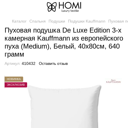
Каталог
Спальня
Подушки
Подушки Kauffmann
Пуховая п
Пуховая подушка De Luxe Edition 3-х
камерная Kauffmann из европейского
пуха (Medium), Белый, 40х80см, 640
грамм
Артикул:
410432
Оставить отзыв
НОВИНКА
ЭКСКЛЮЗИВ