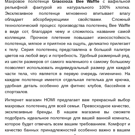
Махровое полотенце
Graccioza Bee Waffle
с вафельной
рельефной фактурой из натурального 100% хлопка.
Эксклюзивное полотенце мгновенно впитывает влагу
обладает абсорбирующими свойствами. Сложный
технологический процесс производства полотенец Bee Waffle
в виде сот, благодаря чему и сложилось название самой
коллекции. Прочное плетение повышает износостойкость
полотенца, мягкое и приятное на ощупь, деликатно прилегает
к телу. Серия полотенец представлена в большой палитре
цветов на любой вкус и потребность. Удобный размерный ряд,
из шести размеров от самого маленького к самому большому
позволяет использовать индивидуальный размер для каждой
части тела, что является в первую очередь гигиенично. На
каждом полотенце имеется отдельная петелька для крючка,
удобная деталь особенно для фитнес клубов, бассейнов и
спортзалов.
Интернет магазин HOMI предлагает вам прекрасный выбор
махровых полотенец для всей семьи. Превосходное качество,
эксклюзивные бренды. В нашем магазине вы сможете
подобрать идеальное полотенце для вашей ванной комнаты,
которое будет отвечать всем вашим требованием. Комфорт и
качество банных принадлежностей особенно важно в вашем