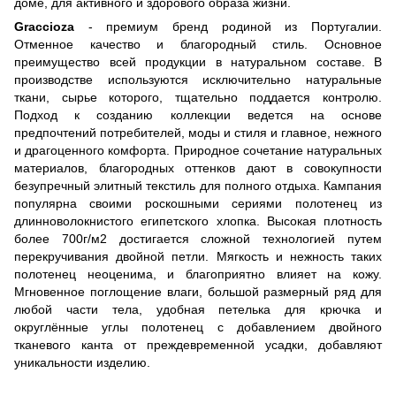
доме, для активного и здорового образа жизни.
Graccioza
- премиум бренд родиной из Португалии.
Отменное качество и благородный стиль. Основное
преимущество всей продукции в натуральном составе. В
производстве используются исключительно натуральные
ткани, сырье которого, тщательно поддается контролю.
Подход к созданию коллекции ведется на основе
предпочтений потребителей, моды и стиля и главное, нежного
и драгоценного комфорта. Природное сочетание натуральных
материалов, благородных оттенков дают в совокупности
безупречный элитный текстиль для полного отдыха. Кампания
популярна своими роскошными сериями полотенец из
длинноволокнистого египетского хлопка. Высокая плотность
более 700г/м2 достигается сложной технологией путем
перекручивания двойной петли. Мягкость и нежность таких
полотенец неоценима, и благоприятно влияет на кожу.
Мгновенное поглощение влаги, большой размерный ряд для
любой части тела, удобная петелька для крючка и
округлённые углы полотенец с добавлением двойного
тканевого канта от преждевременной усадки, добавляют
уникальности изделию.