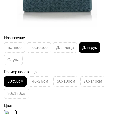
Назначение
Банное
Гостевое
Для лица
Для рук
Сауна
Размер полотенца
30х50см
46х76см
50х100см
70х140см
90х180см
Цвет