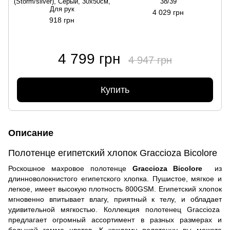
(Storm/silver), Серый, 30х50см,
38/39
Для рук
4 029 грн
918 грн
4 799 грн
4 947 грн
Купить
Описание
Полотенце египетский хлопок Graccioza Bicolore
Роскошное махровое полотенце
Graccioza Bicolore
из
длинноволокнистого египетского хлопка. Пушистое, мягкое и
легкое, имеет высокую плотность 800GSM. Египетский хлопок
мгновенно впитывает влагу, приятный к телу, и обладает
удивительной мягкостью. Коллекция полотенец Graccioza
предлагает огромный ассортимент в разных размерах и
большой гамме цветов. К каждому полотенцу вы можете