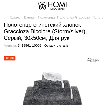
Каталог
Ванная
Полотенца
Полотенца Graccioza
Полотен
Полотенце египетский хлопок
Graccioza Bicolore (Storm/silver),
Серый, 30х50см, Для рук
Артикул:
3415561-10002
Оставить отзыв
АКЦИЯ