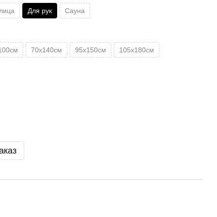
лица
Для рук
Сауна
100см
70х140см
95х150см
105х180см
аказ