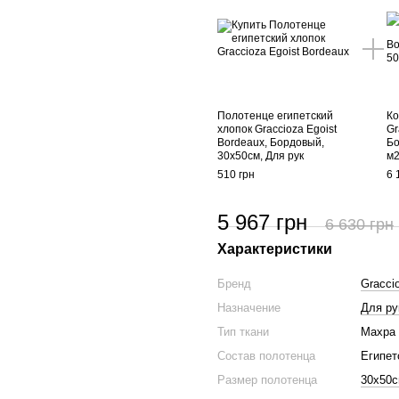
Полотенце египетский
Ко
хлопок Graccioza Egoist
Gr
Bordeaux, Бордовый,
Бо
30х50см, Для рук
м
510 грн
6 
5 967 грн
6 630 грн
Характеристики
Бренд
Gracci
Назначение
Для ру
Тип ткани
Махра
Состав полотенца
Египет
Размер полотенца
30х50