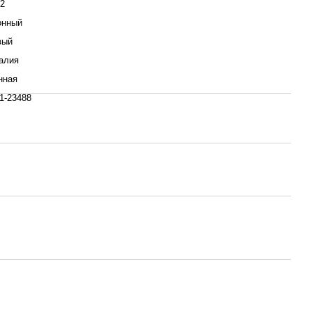
м2
онный
вый
алия
нная
1-23488