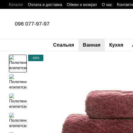
Перейти к основному контенту
Каталог
Оплата и доставка
Обмен и возврат
О нас
Контакт
098 077-97-97
Спальня
Ванная
Кухня
−50%