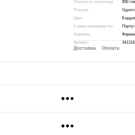
Плотность полотенца
800 г/
Рисунок
Однот
Цвет
Бордо
Страна производства
Португ
Упаковка
Фирме
Артикул
341216
Доставка
Оплата