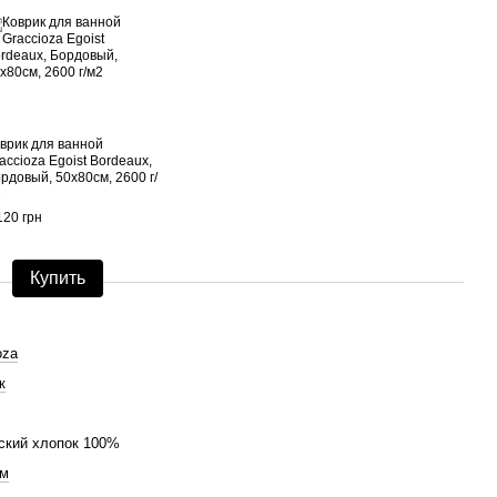
врик для ванной
accioza Egoist Bordeaux,
рдовый, 50х80см, 2600 г/
2
120 грн
Купить
oza
к
ский хлопок 100%
см