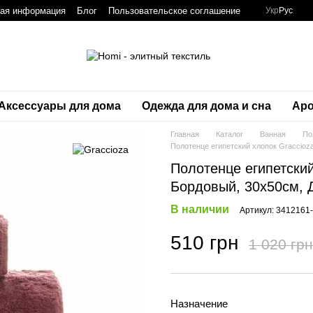
ная информация
Блог
Пользовательское соглашение
Укр
Рус
Аксессуары для дома
Одежда для дома и сна
Аро
Главная
Каталог
Ванная
По
Полотенце египетский хлопок Graccioza
Полотенце египетский
Бордовый, 30х50см, 
В наличии
Артикул: 3412161
510 грн
1 020 грн
Назначение