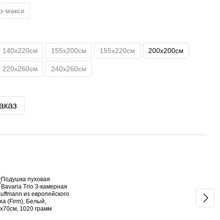
о-макси
140х220см
155х200см
155х220см
200х200см
220х260см
240х260см
аказ
Вме