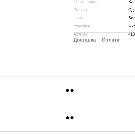
Состав чехла
Хл
Рисунок
Од
Цвет
Бе
Упаковка
Фи
Артикул
410
Доставка
Оплата