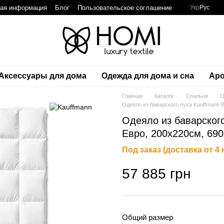
ная информация
Блог
Пользовательское соглашение
Укр
Рус
Аксессуары для дома
Одежда для дома и сна
Аро
Главная
Каталог
Спальня
О
Одеяло из баварского пуха Kauffmann B
Одеяло из баварского
Евро, 200х220см, 69
Под заказ (доставка от 4
57 885 грн
Общий размер