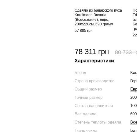
Одеяло из баварского пуха
По
Kauffmann Bavaria
Tr
(Всесезонне), Евро,
из
200х220см, 690 грамм
Бе
гр
57 885 грн
22
78 311 грн
80 733 г
Характеристики
Бренд
Kau
Страна производства
Гер
Общий размер
Ев
Точный размер
200
Состав наполнителя
100
Вес одеяла
690
Степень теплоты одеяла
Все
Ткань чехла
Бат