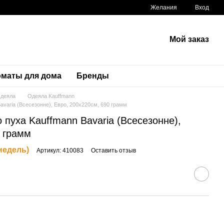
Желания
Вход
Мой заказ
маты для дома
Бренды
деяла
Одеяла Kauffmann
avaria (Всесезонне), Евро, 200х220см, 690 грамм
 пуха Kauffmann Bavaria (Всесезонне),
0 грамм
 недель)
Артикул: 410083
Оставить отзыв