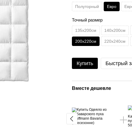
Полуторный
Евро
Евр
Точный размер
135х200см
140х200см
200х220см
220х240см
Купить
Быстрый з
Вместе дешевле