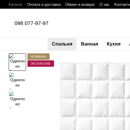
Перейти к основному контенту
Каталог
Оплата и доставка
Обмен и возврат
О нас
Контакт
098 077-97-97
Спальня
Ванная
Кухня
НОВИНКА
ЭКСКЛЮЗИВ