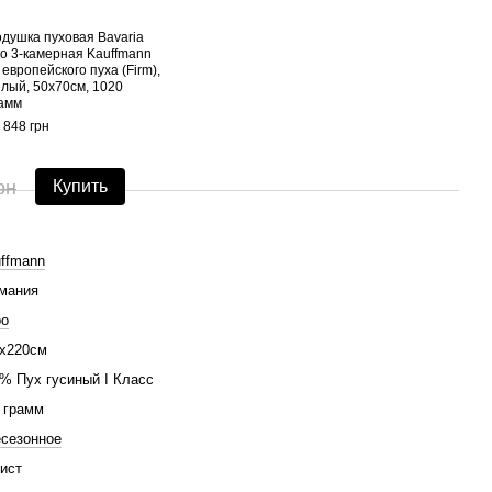
душка пуховая Bavaria
Одея
io 3-камерная Kauffmann
Kauf
 европейского пуха (Firm),
(Всес
лый, 50х70см, 1020
200х
амм
57 88
 848 грн
67
рн
Купить
ffmann
мания
ро
х220см
% Пух гусиный I Класс
 грамм
сезонное
ист