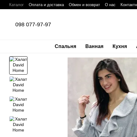
Перейти к основному контенту
Каталог
Оплата и доставка
Обмен и возврат
О нас
Контакт
098 077-97-97
Спальня
Ванная
Кухня