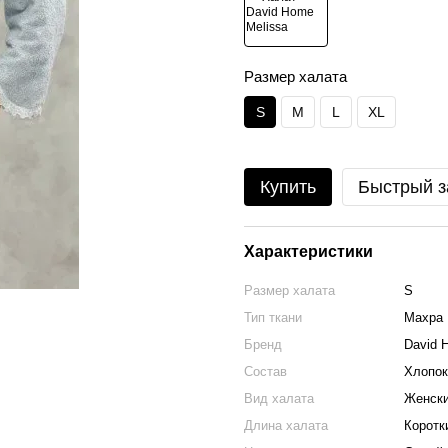
Размер халата
S
M
L
XL
Купить
Быстрый з
Характеристики
Размер халата
S
Тип ткани
Махра
Бренд
David 
Состав
Хлопо
Вид халата
Женск
Длина халата
Коротк