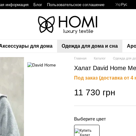
ная информация
Блог
Пользовательское соглашение
Укр
Рус
Аксессуары для дома
Одежда для дома и сна
Аро
Главная
Каталог
Одежда для до
Халат David Home Mel
Под заказ (доставка от 4
11 730 грн
Выберите цвет