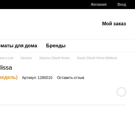
Желания
Вход
Мой заказ
маты для дома
Бренды
ма и сна
Халаты
Халаты David Home
Халат David Home Melissa
issa
 недель)
Артикул: 1280010
Оставить отзыв