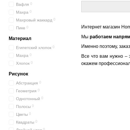
0
Вафля
0
Махра
0
Махровый жаккард
Интернет магазин Нo
0
Пике
Мы
работаем напря
Материал
Именно поэтому, зака
0
Египетский хлопок
0
Махра
Все что вам нужно – 
0
окажем профессионал
Хлопок
Рисунок
0
Абстракция
0
Геометрия
0
Однотонный
0
Полосы
0
Цветы
0
Квадраты
0