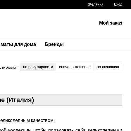
Желания
Вход
Мой заказ
маты для дома
Бренды
по популярности
сначала дешевле
по названию
ртировка:
e (Италия)
еликолепным качеством.
вой коллекции, чтобы порадовать себя великолепными