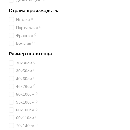
Двойной цвет
Страна производства
0
Италия
0
Португалия
0
Франция
0
Бельгия
Размер полотенца
0
30х30см
0
30х50см
0
40х60см
0
46х76см
0
50х100см
0
55х100см
0
60х100см
0
60х110см
0
70х140см