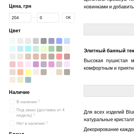
Цена, грн
новинками и добавить
От Цена, грн
До Цена, грн
OK
Цвет
Элитный банный те
Высокая пушистая м
комфортным и приятн
Наличие
0
В наличии
Под заказ (доставка от 4
Для всех изделий Bl
0
недель)
натуральные кристал
0
Нет в наличии
Декорирование каждог