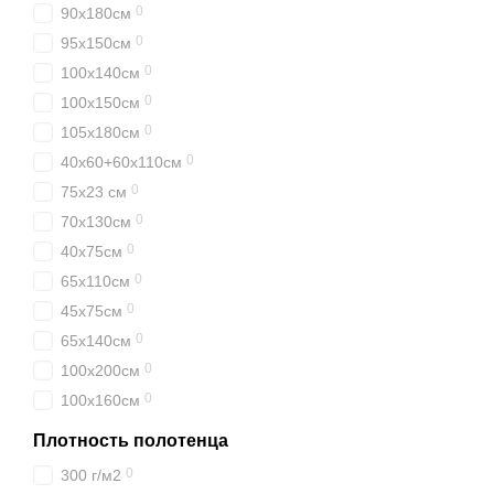
0
90х180см
0
95х150см
0
100х140см
0
100х150см
0
105х180см
0
40х60+60х110см
0
75х23 см
0
70х130см
0
40х75см
0
65х110см
0
45х75см
0
65х140см
0
100х200см
0
100х160см
Плотность полотенца
0
300 г/м2