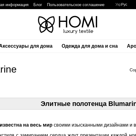
ная информация
Блог
Пользовательское соглашение
Укр
Рус
Аксессуары для дома
Одежда для дома и сна
Аро
rine
Со
Элитные полотенца Blumarin
 известна на весь мир
своими изысканными дизайнами и в
кстиля с замиранием сердца ждут презентации каждой но