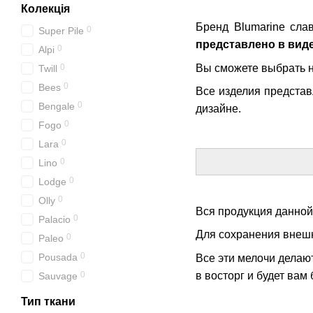
Колекція
Бренд Blumarine сла
0
Super Pile
представлено в вид
0
Alpi
Вы сможете выбрать на
0
Twill
0
Bees
Все изделия представ
0
Bengale
дизайне.
0
Fogo
0
Lara
0
Lino
0
Lodge
0
Olly
Вся продукция данной
0
Palacio
Для сохранения внешн
0
Paleo
0
Pousada
Все эти мелочи делаю
в восторг и будет вам
0
Sauvage
Тип ткани