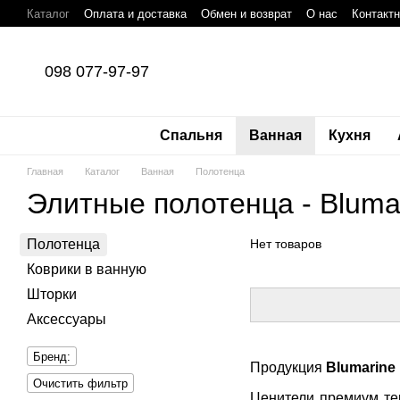
Перейти к основному контенту
Каталог
Оплата и доставка
Обмен и возврат
О нас
Контакт
098 077-97-97
Спальня
Ванная
Кухня
Главная
Каталог
Ванная
Полотенца
Элитные полотенца - Bluma
Полотенца
Нет товаров
Коврики в ванную
Шторки
Аксессуары
Бренд:
Продукция
Blumarine
Очистить фильтр
Ценители премиум те