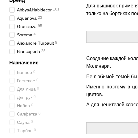
Бренд
Для вышивок примен
161
Abbys&Habidecor
только на бортиках по
23
Aquanova
95
Graccioza
4
Sorema
8
Alexandre Turpault
25
Biancoperla
Создание каждой колл
Назначение
Молинари.
0
Банное
Ее любимой темой был
0
Гостевое
Именно поэтому в цв
0
Для лица
цветов.
0
Для рук
А для ценителей клас
0
Набор
0
Салфетка
0
Сауна
0
Тюрбан