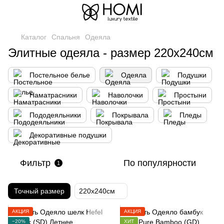
Каталог
Спальня
Одеяла
Элитные одеяла - размер 220х240см
Постельное белье
Одеяла
Подушки
Наматрасники
Наволочки
Простыни
Пододеяльники
Покрывала
Пледы
Декоративные подушки
Фильтр
По популярности
1
Точный размер
220х240см
АКЦИЯ
АКЦИЯ
−20%
ХИТ