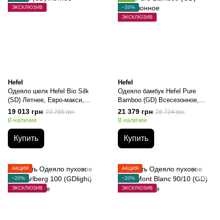
ЭКСКЛЮЗИВ
−20%
ЭКСКЛЮЗИВ
Hefel
Hefel
Одеяло шелк Hefel Bio Silk
Одеяло бамбук Hefel Pure
(SD) Летнее, Евро-макси,
Bamboo (GD) Всесезонное,
220х240см, 1130 грамм
Евро-макси, 220х240см, 2270
19 013 грн
21 379 грн
23 766 грн
26 724 грн
грамм
В наличии
В наличии
Купить
Купить
АКЦИЯ
АКЦИЯ
−20%
−20%
ЭКСКЛЮЗИВ
ЭКСКЛЮЗИВ