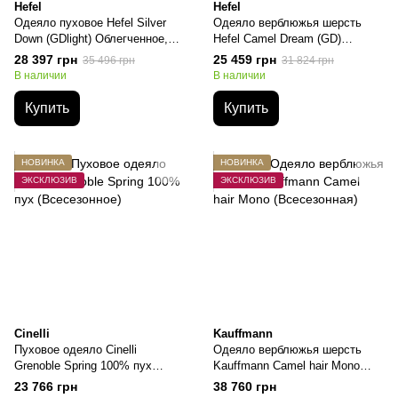
Hefel
Hefel
Одеяло пуховое Hefel Silver
Одеяло верблюжья шерсть
Down (GDlight) Облегченное,
Hefel Camеl Dream (GD)
Евро-макси, 220х240см, 760
Всесезонное, Евро-макси,
28 397 грн
25 459 грн
35 496 грн
31 824 грн
грамм
220х240см, 1900 грамм
В наличии
В наличии
Купить
Купить
НОВИНКА
НОВИНКА
ЭКСКЛЮЗИВ
ЭКСКЛЮЗИВ
Cinelli
Kauffmann
Пуховое одеяло Cinelli
Одеяло верблюжья шерсть
Grenoble Spring 100% пух
Kauffmann Camel hair Mono
(Всесезонное), Евро-макси,
(Всесезонная), Евро-макси,
23 766 грн
38 760 грн
220х240см, 620 грамм
220х240см, 1950 грамм