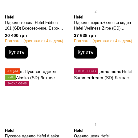
2
Hefel
Hefel
Одеяло тенсел Hefel Edition
Одеяло шерсть+хлопья кедра
101 (GD) Всесезонное, Евро-
Hefel Wellness Zirbe (GD)
макси, 220х240см, 2270 грамм
Всесезонное, Евро-макси,
20 400 грн
37 638 грн
220х240см, 1900+300 грамм
Под заказ (доставка от 4 недель)
Под заказ (доставка от 4 недель)
Купить
Купить
АКЦИЯ
ЭКСКЛЮЗИВ
ХИТ
ЭКСКЛЮЗИВ
1
Hefel
Hefel
Пуховое одеяло Hefel Alaska
Одеяло шелк Hefel