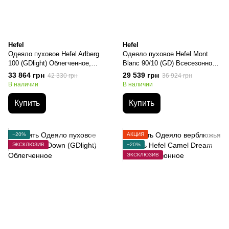
Hefel
Hefel
Одеяло пуховое Hefel Arlberg
Одеяло пуховое Hefel Mont
100 (GDlight) Облегченное,
Blanc 90/10 (GD) Всесезонное,
Евро-макси, 220х240см, 800
Евро-макси, 220х240см, 1050
33 864 грн
29 539 грн
42 330 грн
36 924 грн
грамм
грамм
В наличии
В наличии
Купить
Купить
−20%
АКЦИЯ
ЭКСКЛЮЗИВ
−20%
ЭКСКЛЮЗИВ