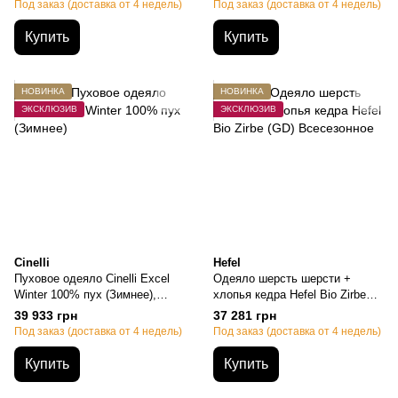
Под заказ (доставка от 4 недель)
Под заказ (доставка от 4 недель)
Купить
Купить
НОВИНКА
НОВИНКА
ЭКСКЛЮЗИВ
ЭКСКЛЮЗИВ
Cinelli
Hefel
Пуховое одеяло Cinelli Excel
Одеяло шерсть шерсти +
Winter 100% пух (Зимнее),
хлопья кедра Hefel Bio Zirbe
Евро-макси, 220х240см, 870
(GD) Всесезонное, Евро-макси,
39 933 грн
37 281 грн
грамм
220х240см, 2300 грамм
Под заказ (доставка от 4 недель)
Под заказ (доставка от 4 недель)
Купить
Купить