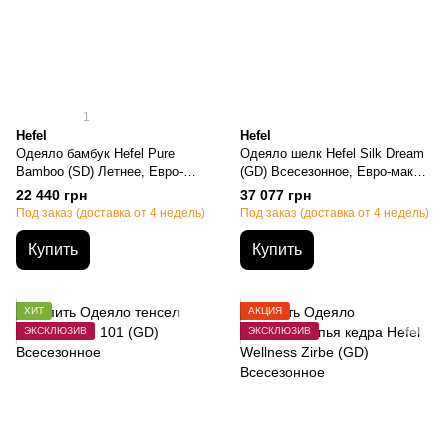
1
Hefel
Hefel
Одеяло бамбук Hefel Pure
Одеяло шелк Hefel Silk Dream
Bamboo (SD) Летнее, Евро-
(GD) Всесезонное, Евро-макси,
макси, 220х240см, 950 грамм
220х240см, 2270 грамм
22 440 грн
37 077 грн
Под заказ (доставка от 4 недель)
Под заказ (доставка от 4 недель)
Купить
Купить
ХИТ
АКЦИЯ
ЭКСКЛЮЗИВ
ЭКСКЛЮЗИВ