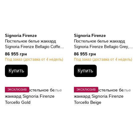
Signoria Firenze
Signoria Firenze
Постельное белье жаккард
Постельное белье жаккард
Signoria Firenze Bellagio Coffee,
Signoria Firenze Bellagio Grey,
Семейный, 50х70см (2шт),
Семейный, 50х70см (2шт),
86 955 грн
86 955 грн
155х200см-2шт., 270х290см
155х200см-2шт., 270х290см
Под заказ (доставка от 4 недель)
Под заказ (доставка от 4 недель)
Купить
Купить
ЭКСКЛЮЗИВ
ЭКСКЛЮЗИВ