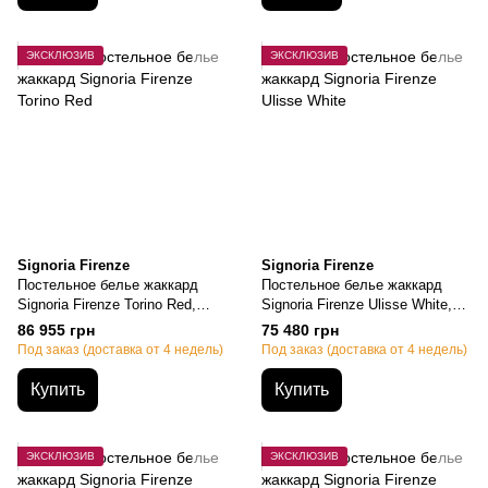
ЭКСКЛЮЗИВ
ЭКСКЛЮЗИВ
Signoria Firenze
Signoria Firenze
Постельное белье жаккард
Постельное белье жаккард
Signoria Firenze Torino Red,
Signoria Firenze Ulisse White,
Семейный, 50х70см (2шт),
Семейный, 50х70см (2шт),
86 955 грн
75 480 грн
155х200см-2шт., 270х290см
155х200см-2шт., 270х290см
Под заказ (доставка от 4 недель)
Под заказ (доставка от 4 недель)
Купить
Купить
ЭКСКЛЮЗИВ
ЭКСКЛЮЗИВ