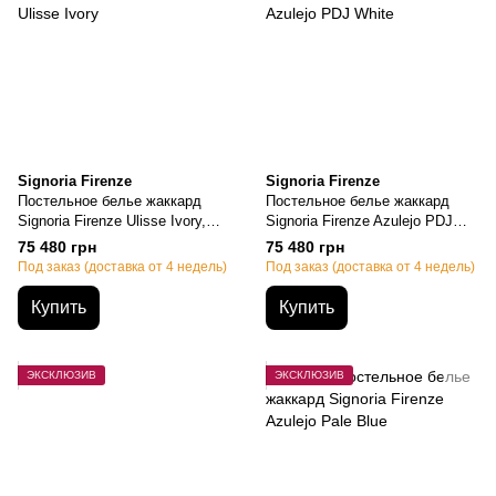
Signoria Firenze
Signoria Firenze
Постельное белье жаккард
Постельное белье жаккард
Signoria Firenze Ulisse Ivory,
Signoria Firenze Azulejo PDJ
Семейный, 50х70см (2шт),
White, Семейный, 50х70см
75 480 грн
75 480 грн
155х200см-2шт., 270х290см
(2шт), 155х200см-2шт.,
Под заказ (доставка от 4 недель)
Под заказ (доставка от 4 недель)
270х290см
Купить
Купить
ЭКСКЛЮЗИВ
ЭКСКЛЮЗИВ