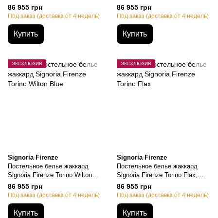
Семейный, 50х70см (2шт),
Семейный, 50х70см (2шт),
86 955 грн
86 955 грн
155х200см-2шт., 270х290см
155х200см-2шт., 270х290см
Под заказ (доставка от 4 недель)
Под заказ (доставка от 4 недель)
Купить
Купить
ЭКСКЛЮЗИВ
ЭКСКЛЮЗИВ
Signoria Firenze
Signoria Firenze
Постельное белье жаккард
Постельное белье жаккард
Signoria Firenze Torino Wilton
Signoria Firenze Torino Flax,
Blue, Семейный, 50х70см
Семейный, 50х70см (2шт),
86 955 грн
86 955 грн
(2шт), 155х200см-2шт.,
155х200см-2шт., 270х290см
Под заказ (доставка от 4 недель)
Под заказ (доставка от 4 недель)
270х290см
Купить
Купить