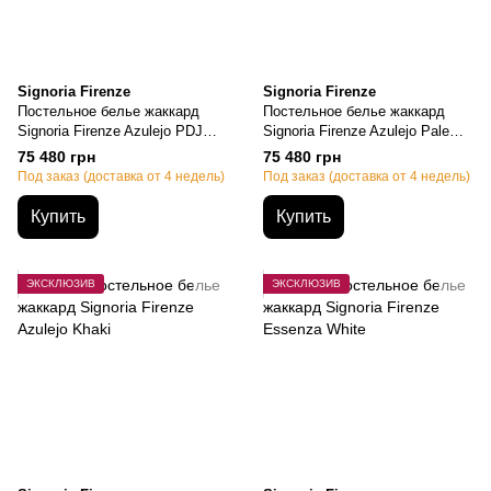
Signoria Firenze
Signoria Firenze
Постельное белье жаккард
Постельное белье жаккард
Signoria Firenze Azulejo PDJ
Signoria Firenze Azulejo Pale
Ivory, Семейный, 50х70см
Blue, Семейный, 50х70см
75 480 грн
75 480 грн
(2шт), 155х200см-2шт.,
(2шт), 155х200см-2шт.,
Под заказ (доставка от 4 недель)
Под заказ (доставка от 4 недель)
270х290см
270х290см
Купить
Купить
ЭКСКЛЮЗИВ
ЭКСКЛЮЗИВ