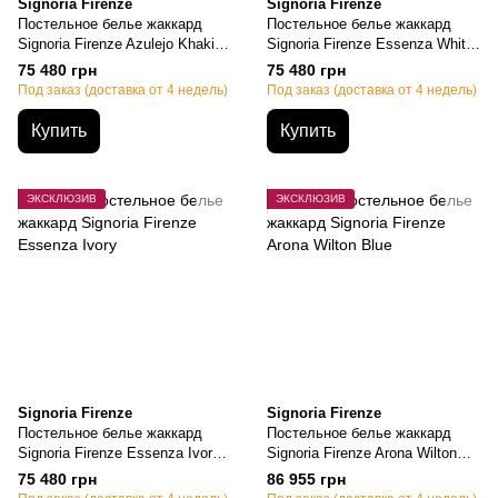
Signoria Firenze
Signoria Firenze
Постельное белье жаккард
Постельное белье жаккард
Signoria Firenze Azulejo Khaki,
Signoria Firenze Essenza White,
Семейный, 50х70см (2шт),
Семейный, 50х70см (2шт),
75 480 грн
75 480 грн
155х200см-2шт., 270х290см
155х200см-2шт., 270х290см
Под заказ (доставка от 4 недель)
Под заказ (доставка от 4 недель)
Купить
Купить
ЭКСКЛЮЗИВ
ЭКСКЛЮЗИВ
Signoria Firenze
Signoria Firenze
Постельное белье жаккард
Постельное белье жаккард
Signoria Firenze Essenza Ivory,
Signoria Firenze Arona Wilton
Семейный, 50х70см (2шт),
Blue, Семейный, 50х70см
75 480 грн
86 955 грн
155х200см-2шт., 270х290см
(2шт), 155х200см-2шт.,