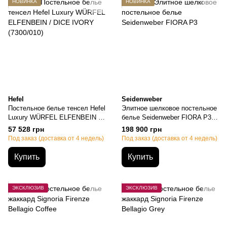
НОВИНКА
НОВИНКА
Hefel
Seidenweber
Постельное белье тенсел Hefel
Элитное шелковое постельное
Luxury WÜRFEL ELFENBEIN /
белье Seidenweber FIORA P3,
DICE IVORY (7300/010),
Семейный, 50х70см (2шт),
57 528 грн
198 900 грн
Кремовый, Семейный, 50х70см
160х220см-2шт, 160х200см на
Под заказ (доставка от 4 недель)
Под заказ (доставка от 4 недель)
(2шт), 160х220см-2шт,
резинке
180х200см на резинке
Купить
Купить
ЭКСКЛЮЗИВ
ЭКСКЛЮЗИВ