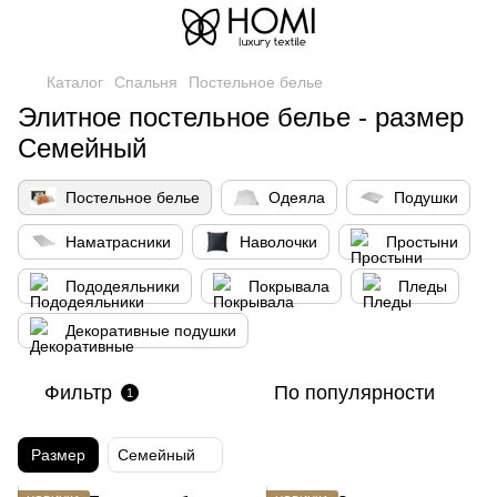
Каталог
Спальня
Постельное белье
Элитное постельное белье - размер
Семейный
Постельное белье
Одеяла
Подушки
Наматрасники
Наволочки
Простыни
Пододеяльники
Покрывала
Пледы
Декоративные подушки
Фильтр
По популярности
1
Размер
Семейный