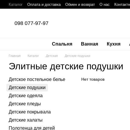
Перейти к основному контенту
Каталог
Оплата и доставка
Обмен и возврат
О нас
Контакт
098 077-97-97
Спальня
Ванная
Кухня
Главная
Каталог
Детская
Детские подушки
Элитные детские подушки
Детское постельное белье
Нет товаров
Детские подушки
Детские одеяла
Детские пледы
Детские покрывала
Детские халаты
Полотенца для детей