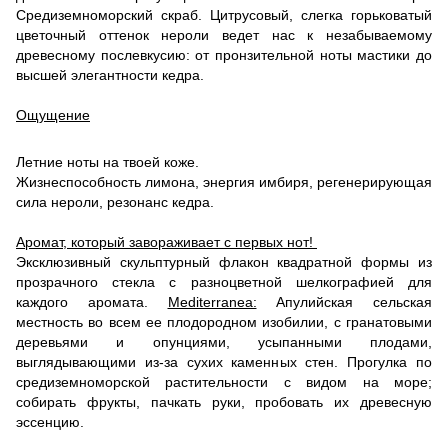
Средиземноморский скраб. Цитрусовый, слегка горьковатый
цветочный оттенок нероли ведет нас к незабываемому
древесному послевкусию: от пронзительной ноты мастики до
высшей элегантности кедра.
Ощущение
Летние ноты на твоей коже.
Жизнеспособность лимона, энергия имбиря, регенерирующая
сила нероли, резонанс кедра.
Аромат, который завораживает с первых нот!
Эксклюзивный скульптурный флакон квадратной формы из
прозрачного стекла с разноцветной шелкографией для
каждого аромата.
Mediterranea:
Апулийская сельская
местность во всем ее плодородном изобилии, с гранатовыми
деревьями и опунциями, усыпанными плодами,
выглядывающими из-за сухих каменных стен. Прогулка по
средиземноморской растительности с видом на море;
собирать фрукты, пачкать руки, пробовать их древесную
эссенцию.